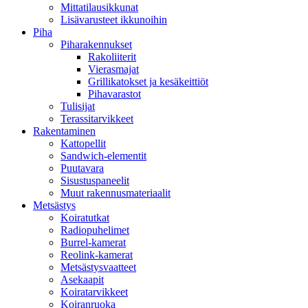
Mittatilausikkunat
Lisävarusteet ikkunoihin
Piha
Piharakennukset
Rakoliiterit
Vierasmajat
Grillikatokset ja kesäkeittiöt
Pihavarastot
Tulisijat
Terassitarvikkeet
Rakentaminen
Kattopellit
Sandwich-elementit
Puutavara
Sisustuspaneelit
Muut rakennusmateriaalit
Metsästys
Koiratutkat
Radiopuhelimet
Burrel-kamerat
Reolink-kamerat
Metsästysvaatteet
Asekaapit
Koiratarvikkeet
Koiranruoka