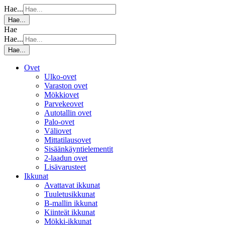
Hae...
Hae...
Hae
Hae...
Hae...
Ovet
Ulko-ovet
Varaston ovet
Mökkiovet
Parvekeovet
Autotallin ovet
Palo-ovet
Väliovet
Mittatilausovet
Sisäänkäyntielementit
2-laadun ovet
Lisävarusteet
Ikkunat
Avattavat ikkunat
Tuuletusikkunat
B-mallin ikkunat
Kiinteät ikkunat
Mökki-ikkunat