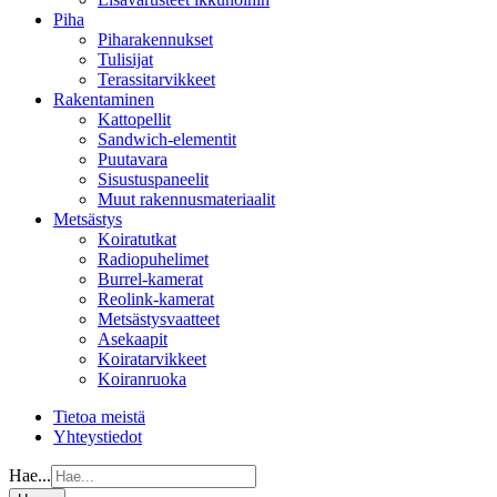
Piha
Piharakennukset
Tulisijat
Terassitarvikkeet
Rakentaminen
Kattopellit
Sandwich-elementit
Puutavara
Sisustuspaneelit
Muut rakennusmateriaalit
Metsästys
Koiratutkat
Radiopuhelimet
Burrel-kamerat
Reolink-kamerat
Metsästysvaatteet
Asekaapit
Koiratarvikkeet
Koiranruoka
Tietoa meistä
Yhteystiedot
Hae...