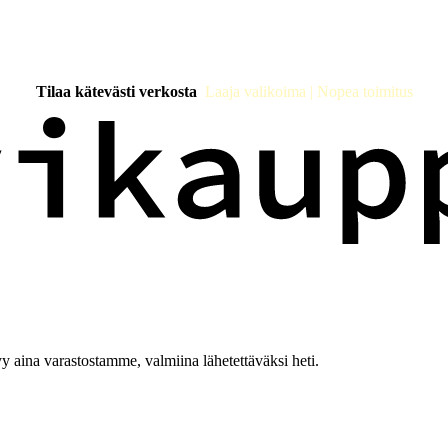
Tilaa kätevästi verkosta
Laaja valikoima | Nopea toimitus
 aina varastostamme, valmiina lähetettäväksi heti.