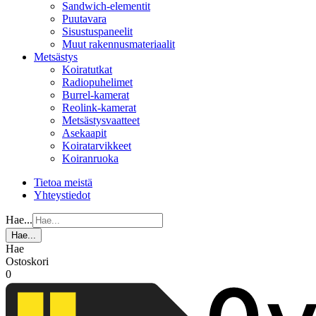
Sandwich-elementit
Puutavara
Sisustuspaneelit
Muut rakennusmateriaalit
Metsästys
Koiratutkat
Radiopuhelimet
Burrel-kamerat
Reolink-kamerat
Metsästysvaatteet
Asekaapit
Koiratarvikkeet
Koiranruoka
Tietoa meistä
Yhteystiedot
Hae...
Hae...
Hae
Ostoskori
0