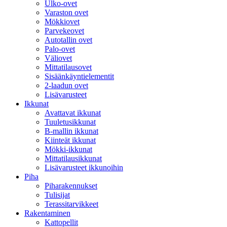
Ulko-ovet
Varaston ovet
Mökkiovet
Parvekeovet
Autotallin ovet
Palo-ovet
Väliovet
Mittatilausovet
Sisäänkäyntielementit
2-laadun ovet
Lisävarusteet
Ikkunat
Avattavat ikkunat
Tuuletusikkunat
B-mallin ikkunat
Kiinteät ikkunat
Mökki-ikkunat
Mittatilausikkunat
Lisävarusteet ikkunoihin
Piha
Piharakennukset
Tulisijat
Terassitarvikkeet
Rakentaminen
Kattopellit