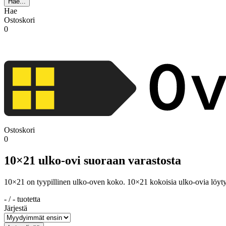
Hae...
Hae
Ostoskori
0
Ostoskori
0
10×21 ulko-ovi suoraan varastosta
10×21 on tyypillinen ulko-oven koko. 10×21 kokoisia ulko-ovia löytyy
-
/
-
tuotetta
Järjestä