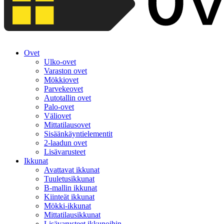
Ovet
Ulko-ovet
Varaston ovet
Mökkiovet
Parvekeovet
Autotallin ovet
Palo-ovet
Väliovet
Mittatilausovet
Sisäänkäyntielementit
2-laadun ovet
Lisävarusteet
Ikkunat
Avattavat ikkunat
Tuuletusikkunat
B-mallin ikkunat
Kiinteät ikkunat
Mökki-ikkunat
Mittatilausikkunat
Lisävarusteet ikkunoihin