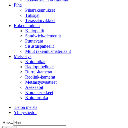
Piha
Piharakennukset
Tulisijat
Terassitarvikkeet
Rakentaminen
Kattopellit
Sandwich-elementit
Puutavara
Sisustuspaneelit
Muut rakennusmateriaalit
Metsästys
Koiratutkat
Radiopuhelimet
Burrel-kamerat
Reolink-kamerat
Metsästysvaatteet
Asekaapit
Koiratarvikkeet
Koiranruoka
Tietoa meistä
Yhteystiedot
Hae...