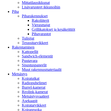
Mittatilausikkunat
Lisävarusteet ikkunoihin
Piha
Piharakennukset
Rakoliiterit
Vierasmajat
Grillikatokset ja kesäkeittiöt
Pihavarastot
Tulisijat
Terassitarvikkeet
Rakentaminen
Kattopellit
Sandwich-elementit
Puutavara
Sisustuspaneelit
Muut rakennusmateriaalit
Metsästys
Koiratutkat
Radiopuhelimet
Burrel-kamerat
Reolink-kamerat
Metsästysvaatteet
Asekaapit
Koiratarvikkeet
Koiranruoka