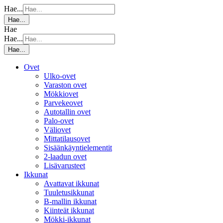
Hae...
Hae...
Hae
Hae...
Hae...
Ovet
Ulko-ovet
Varaston ovet
Mökkiovet
Parvekeovet
Autotallin ovet
Palo-ovet
Väliovet
Mittatilausovet
Sisäänkäyntielementit
2-laadun ovet
Lisävarusteet
Ikkunat
Avattavat ikkunat
Tuuletusikkunat
B-mallin ikkunat
Kiinteät ikkunat
Mökki-ikkunat