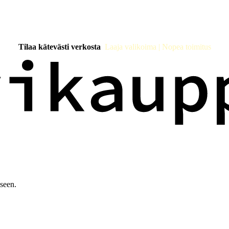
Tilaa kätevästi verkosta
Laaja valikoima | Nopea toimitus
iseen.