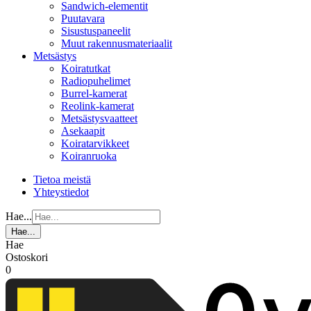
Sandwich-elementit
Puutavara
Sisustuspaneelit
Muut rakennusmateriaalit
Metsästys
Koiratutkat
Radiopuhelimet
Burrel-kamerat
Reolink-kamerat
Metsästysvaatteet
Asekaapit
Koiratarvikkeet
Koiranruoka
Tietoa meistä
Yhteystiedot
Hae...
Hae...
Hae
Ostoskori
0