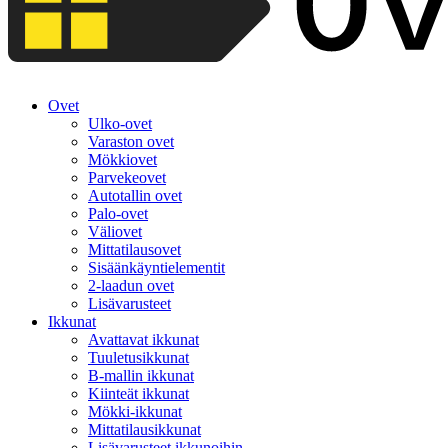
Ovet
Ulko-ovet
Varaston ovet
Mökkiovet
Parvekeovet
Autotallin ovet
Palo-ovet
Väliovet
Mittatilausovet
Sisäänkäyntielementit
2-laadun ovet
Lisävarusteet
Ikkunat
Avattavat ikkunat
Tuuletusikkunat
B-mallin ikkunat
Kiinteät ikkunat
Mökki-ikkunat
Mittatilausikkunat
Lisävarusteet ikkunoihin