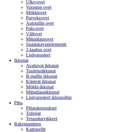
Ulko-ovet
Varaston ovet
Mökkiovet
Parvekeovet
Autotallin ovet
Palo-ovet
Väliovet
Mittatilausovet
Sisäänkäyntielementit
2-laadun ovet
Lisävarusteet
Ikkunat
Avattavat ikkunat
Tuuletusikkunat
B-mallin ikkunat
Kiinteät ikkunat
Mökki-ikkunat
Mittatilausikkunat
Lisävarusteet ikkunoihin
Piha
Piharakennukset
Tulisijat
Terassitarvikkeet
Rakentaminen
Kattopellit