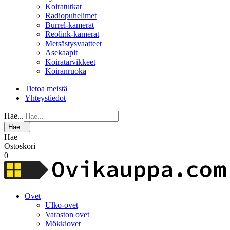
Koiratutkat
Radiopuhelimet
Burrel-kamerat
Reolink-kamerat
Metsästysvaatteet
Asekaapit
Koiratarvikkeet
Koiranruoka
Tietoa meistä
Yhteystiedot
Hae...
Hae...
Hae
Ostoskori
0
Ovet
Ulko-ovet
Varaston ovet
Mökkiovet