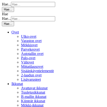
Hae...
Hae...
Hae
Hae...
Hae...
Ovet
Ulko-ovet
Varaston ovet
Mökkiovet
Parvekeovet
Autotallin ovet
Palo-ovet
Väliovet
Mittatilausovet
Sisäänkäyntielementit
2-laadun ovet
Lisävarusteet
Ikkunat
Avattavat ikkunat
Tuuletusikkunat
B-mallin ikkunat
Kiinteät ikkunat
Mökki-ikkunat