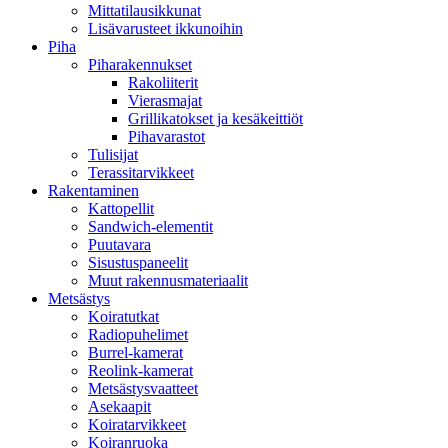
Mittatilausikkunat
Lisävarusteet ikkunoihin
Piha
Piharakennukset
Rakoliiterit
Vierasmajat
Grillikatokset ja kesäkeittiöt
Pihavarastot
Tulisijat
Terassitarvikkeet
Rakentaminen
Kattopellit
Sandwich-elementit
Puutavara
Sisustuspaneelit
Muut rakennusmateriaalit
Metsästys
Koiratutkat
Radiopuhelimet
Burrel-kamerat
Reolink-kamerat
Metsästysvaatteet
Asekaapit
Koiratarvikkeet
Koiranruoka