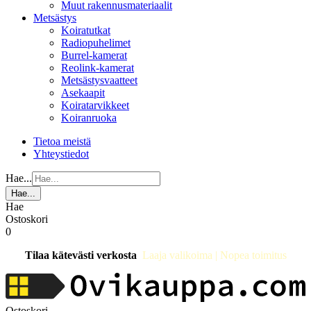
Muut rakennusmateriaalit
Metsästys
Koiratutkat
Radiopuhelimet
Burrel-kamerat
Reolink-kamerat
Metsästysvaatteet
Asekaapit
Koiratarvikkeet
Koiranruoka
Tietoa meistä
Yhteystiedot
Hae...
Hae...
Hae
Ostoskori
0
Tilaa kätevästi verkosta
Laaja valikoima | Nopea toimitus
Ostoskori