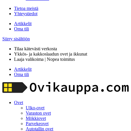
Tietoa meistä
Yhteystiedot
Artikkelit
Oma tili
Siirry sisältöön
Tilaa kätevästi verkosta
Ykkös- ja kakkoslaadun ovet ja ikkunat
Laaja valikoima | Nopea toimitus
Artikkelit
Oma tili
Ovet
Ulko-ovet
Varaston ovet
Mökkiovet
Parvekeovet
Autotallin ovet