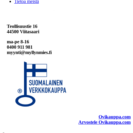
Tietoa meistä
Teollisuustie 16
44500 Viitasaari
ma-pe 8-16
0400 911 981
myynti@myllynmies.fi
Ovikauppa.com
Arvostele Ovikauppa.com