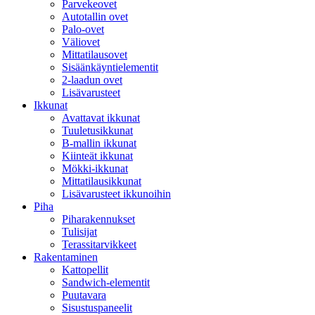
Parvekeovet
Autotallin ovet
Palo-ovet
Väliovet
Mittatilausovet
Sisäänkäyntielementit
2-laadun ovet
Lisävarusteet
Ikkunat
Avattavat ikkunat
Tuuletusikkunat
B-mallin ikkunat
Kiinteät ikkunat
Mökki-ikkunat
Mittatilausikkunat
Lisävarusteet ikkunoihin
Piha
Piharakennukset
Tulisijat
Terassitarvikkeet
Rakentaminen
Kattopellit
Sandwich-elementit
Puutavara
Sisustuspaneelit