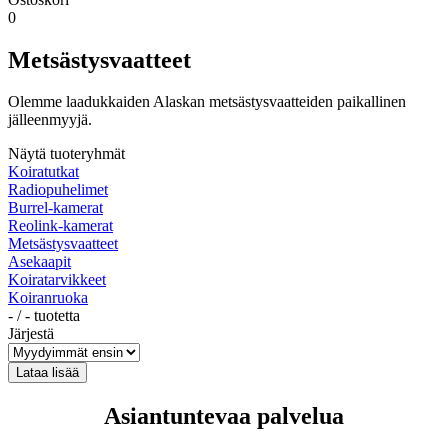
0
Metsästysvaatteet
Olemme laadukkaiden Alaskan metsästysvaatteiden paikallinen
jälleenmyyjä.
Näytä tuoteryhmät
Koiratutkat
Radiopuhelimet
Burrel-kamerat
Reolink-kamerat
Metsästysvaatteet
Asekaapit
Koiratarvikkeet
Koiranruoka
-
/
-
tuotetta
Järjestä
Asiantuntevaa palvelua