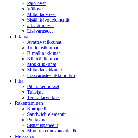
Palo-ovet
Väliovet
Mittatilausovet
Sisäänkäyntielementit
2-laadun ovet
Lisävarusteet
Ikkunat
Avattavat ikkunat
Tuuletusikkunat
B-mallin ikkunat
Kiinteät ikkunat
Mökki-ikkunat
Mittatilausikkunat
Lisävarusteet ikkunoihin
Piha
Piharakennukset
Tulisijat
Terassitarvikkeet
Rakentaminen
Kattopellit
Sandwich-elementit
Puutavara
Sisustuspaneelit
Muut rakennusmateriaalit
Metsästys