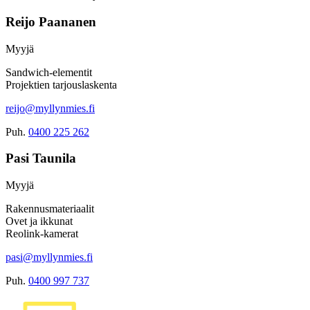
Reijo Paananen
Myyjä
Sandwich-elementit
Projektien tarjouslaskenta
reijo@myllynmies.fi
Puh.
0400 225 262
Pasi Taunila
Myyjä
Rakennusmateriaalit
Ovet ja ikkunat
Reolink-kamerat
pasi@myllynmies.fi
Puh.
0400 997 737