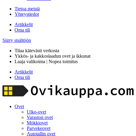
Tietoa meistä
Yhteystiedot
Artikkelit
Oma tili
Siirry sisältöön
Tilaa kätevästi verkosta
Ykkös- ja kakkoslaadun ovet ja ikkunat
Laaja valikoima | Nopea toimitus
Artikkelit
Oma tili
Ovet
Ulko-ovet
Varaston ovet
Mökkiovet
Parvekeovet
Autotallin ovet