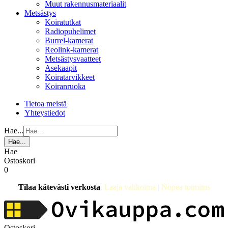
Muut rakennusmateriaalit
Metsästys
Koiratutkat
Radiopuhelimet
Burrel-kamerat
Reolink-kamerat
Metsästysvaatteet
Asekaapit
Koiratarvikkeet
Koiranruoka
Tietoa meistä
Yhteystiedot
Hae...
Hae...
Hae
Ostoskori
0
Tilaa kätevästi verkosta
Laaja valikoima | Nopea toimitus
Ostoskori