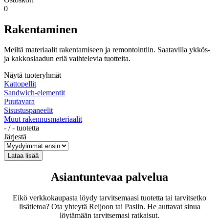
0
Rakentaminen
Meiltä materiaalit rakentamiseen ja remontointiin. Saatavilla ykkös-
ja kakkoslaadun eriä vaihtelevia tuotteita.
Näytä tuoteryhmät
Kattopellit
Sandwich-elementit
Puutavara
Sisustuspaneelit
Muut rakennusmateriaalit
-
/
-
tuotetta
Järjestä
Asiantuntevaa palvelua
Eikö verkkokaupasta löydy tarvitsemaasi tuotetta tai tarvitsetko
lisätietoa? Ota yhteytä Reijoon tai Pasiin. He auttavat sinua
löytämään tarvitsemasi ratkaisut.