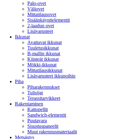
Palo-ovet
Väliovet
Mittatilausovet
Sisäänkäyntielementit
2-laadun ovet
Lisävarusteet
Ikkunat
Avattavat ikkunat
Tuuletusikkunat
B-mallin ikkunat
Kiinteät ikkunat
Mökki-ikkunat
Mittatilausikkunat
Lisävarusteet ikkunoihin
Piha
Piharakennukset
Tulisijat
Terassitarvikkeet
Rakentaminen
Kattopellit
Sandwich-elementit
Puutavara
Sisustuspaneelit
Muut rakennusmateriaalit
Metsästys