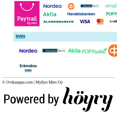
© Ovikauppa.com | Myllyn Mies Oy
Digi- ja mainostoimisto Höyry Rovaniemi ja Oulu