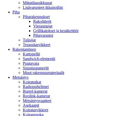
Mittatilausikkunat
Lisävarusteet ikkunoihin
Piha
Piharakennukset
Rakoliiterit
Vierasmajat
Grillikatokset ja kesäkeittiöt
Pihavarastot
Tulisijat
Terassitarvikkeet
Rakentaminen
Kattopellit
Sandwich-elementit
Puutavara
Sisustuspaneelit
Muut rakennusmateriaalit
Metsästys
Koiratutkat
Radiopuhelimet
Burrel-kamerat
Reolink-kamerat
Metsästysvaatteet
Asekaapit
Koiratarvikkeet
Koiranruoka