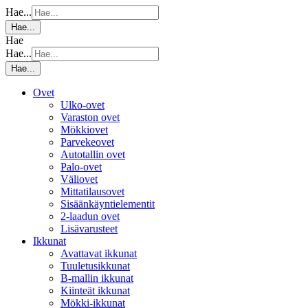
Hae...
Hae...
Hae
Hae...
Hae...
Ovet
Ulko-ovet
Varaston ovet
Mökkiovet
Parvekeovet
Autotallin ovet
Palo-ovet
Väliovet
Mittatilausovet
Sisäänkäyntielementit
2-laadun ovet
Lisävarusteet
Ikkunat
Avattavat ikkunat
Tuuletusikkunat
B-mallin ikkunat
Kiinteät ikkunat
Mökki-ikkunat