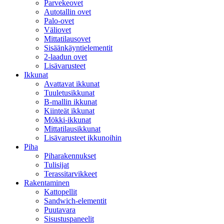
Parvekeovet
Autotallin ovet
Palo-ovet
Väliovet
Mittatilausovet
Sisäänkäyntielementit
2-laadun ovet
Lisävarusteet
Ikkunat
Avattavat ikkunat
Tuuletusikkunat
B-mallin ikkunat
Kiinteät ikkunat
Mökki-ikkunat
Mittatilausikkunat
Lisävarusteet ikkunoihin
Piha
Piharakennukset
Tulisijat
Terassitarvikkeet
Rakentaminen
Kattopellit
Sandwich-elementit
Puutavara
Sisustuspaneelit