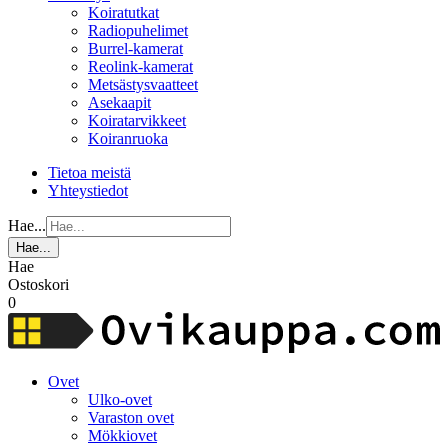
Koiratutkat
Radiopuhelimet
Burrel-kamerat
Reolink-kamerat
Metsästysvaatteet
Asekaapit
Koiratarvikkeet
Koiranruoka
Tietoa meistä
Yhteystiedot
Hae...
Hae...
Hae
Ostoskori
0
Ovet
Ulko-ovet
Varaston ovet
Mökkiovet