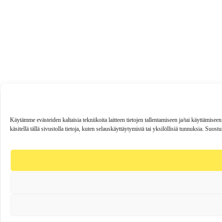
Käytämme evästeiden kaltaisia tekniikoita laitteen tietojen tallentamiseen ja/tai käyttä
käsitellä tällä sivustolla tietoja, kuten selauskäyttäytymistä tai yksilöllisiä tunnuksia. Suo