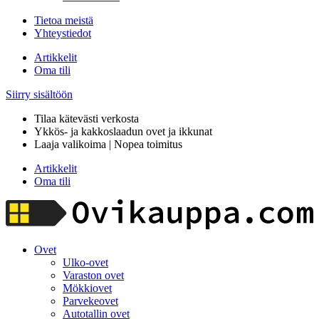
Tietoa meistä
Yhteystiedot
Artikkelit
Oma tili
Siirry sisältöön
Tilaa kätevästi verkosta
Ykkös- ja kakkoslaadun ovet ja ikkunat
Laaja valikoima | Nopea toimitus
Artikkelit
Oma tili
Ovet
Ulko-ovet
Varaston ovet
Mökkiovet
Parvekeovet
Autotallin ovet