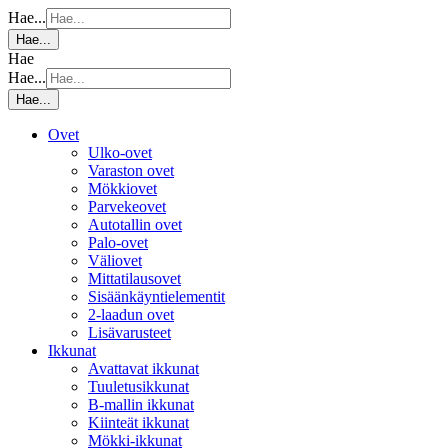
Hae...
Hae...
Hae
Hae...
Hae...
Ovet
Ulko-ovet
Varaston ovet
Mökkiovet
Parvekeovet
Autotallin ovet
Palo-ovet
Väliovet
Mittatilausovet
Sisäänkäyntielementit
2-laadun ovet
Lisävarusteet
Ikkunat
Avattavat ikkunat
Tuuletusikkunat
B-mallin ikkunat
Kiinteät ikkunat
Mökki-ikkunat