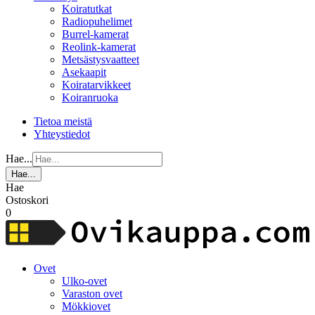
Koiratutkat
Radiopuhelimet
Burrel-kamerat
Reolink-kamerat
Metsästysvaatteet
Asekaapit
Koiratarvikkeet
Koiranruoka
Tietoa meistä
Yhteystiedot
Hae...
Hae...
Hae
Ostoskori
0
Ovet
Ulko-ovet
Varaston ovet
Mökkiovet