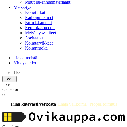
Muut rakennusmateriaalit
Metsästys
Koiratutkat
Radiopuhelimet
Burrel-kamerat
Reolink-kamerat
Metsästysvaatteet
Asekaapit
Koiratarvikkeet
Koiranruoka
Tietoa meistä
Yhteystiedot
Hae...
Hae...
Hae
Ostoskori
0
Tilaa kätevästi verkosta
Laaja valikoima | Nopea toimitus
Ostoskori