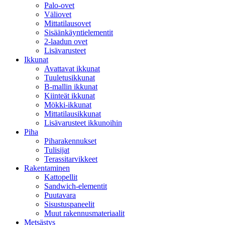
Palo-ovet
Väliovet
Mittatilausovet
Sisäänkäyntielementit
2-laadun ovet
Lisävarusteet
Ikkunat
Avattavat ikkunat
Tuuletusikkunat
B-mallin ikkunat
Kiinteät ikkunat
Mökki-ikkunat
Mittatilausikkunat
Lisävarusteet ikkunoihin
Piha
Piharakennukset
Tulisijat
Terassitarvikkeet
Rakentaminen
Kattopellit
Sandwich-elementit
Puutavara
Sisustuspaneelit
Muut rakennusmateriaalit
Metsästys