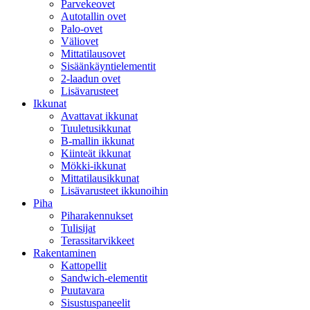
Parvekeovet
Autotallin ovet
Palo-ovet
Väliovet
Mittatilausovet
Sisäänkäyntielementit
2-laadun ovet
Lisävarusteet
Ikkunat
Avattavat ikkunat
Tuuletusikkunat
B-mallin ikkunat
Kiinteät ikkunat
Mökki-ikkunat
Mittatilausikkunat
Lisävarusteet ikkunoihin
Piha
Piharakennukset
Tulisijat
Terassitarvikkeet
Rakentaminen
Kattopellit
Sandwich-elementit
Puutavara
Sisustuspaneelit