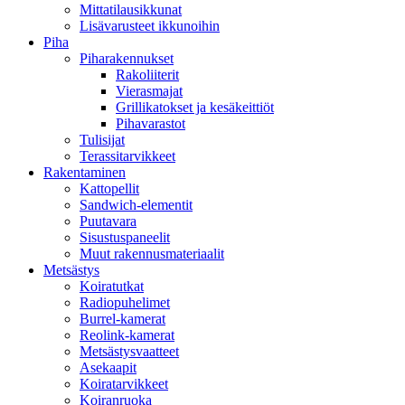
Mittatilausikkunat
Lisävarusteet ikkunoihin
Piha
Piharakennukset
Rakoliiterit
Vierasmajat
Grillikatokset ja kesäkeittiöt
Pihavarastot
Tulisijat
Terassitarvikkeet
Rakentaminen
Kattopellit
Sandwich-elementit
Puutavara
Sisustuspaneelit
Muut rakennusmateriaalit
Metsästys
Koiratutkat
Radiopuhelimet
Burrel-kamerat
Reolink-kamerat
Metsästysvaatteet
Asekaapit
Koiratarvikkeet
Koiranruoka