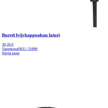
Burrel lyijyhappoakun laturi
30,26
€
Varastossa
SKU: 51890
Näytä tuote