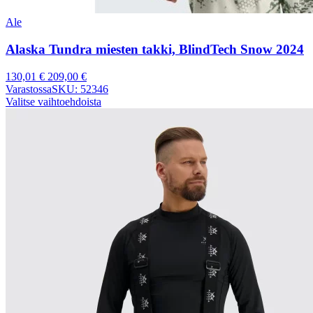
Ale
Alaska Tundra miesten takki, BlindTech Snow 2024
130,01
€
209,00
€
Varastossa
SKU: 52346
Valitse vaihtoehdoista