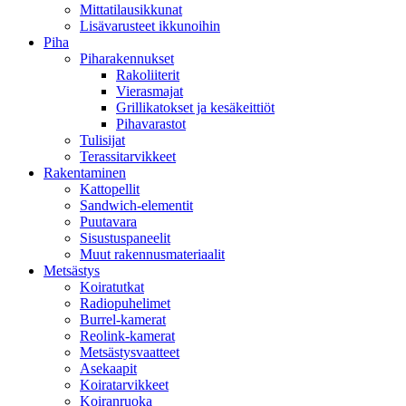
Mittatilausikkunat
Lisävarusteet ikkunoihin
Piha
Piharakennukset
Rakoliiterit
Vierasmajat
Grillikatokset ja kesäkeittiöt
Pihavarastot
Tulisijat
Terassitarvikkeet
Rakentaminen
Kattopellit
Sandwich-elementit
Puutavara
Sisustuspaneelit
Muut rakennusmateriaalit
Metsästys
Koiratutkat
Radiopuhelimet
Burrel-kamerat
Reolink-kamerat
Metsästysvaatteet
Asekaapit
Koiratarvikkeet
Koiranruoka