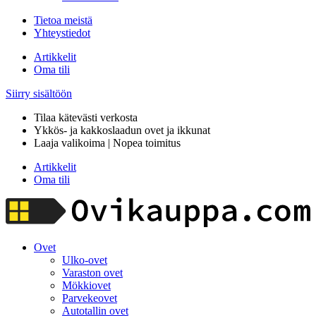
Tietoa meistä
Yhteystiedot
Artikkelit
Oma tili
Siirry sisältöön
Tilaa kätevästi verkosta
Ykkös- ja kakkoslaadun ovet ja ikkunat
Laaja valikoima | Nopea toimitus
Artikkelit
Oma tili
Ovet
Ulko-ovet
Varaston ovet
Mökkiovet
Parvekeovet
Autotallin ovet