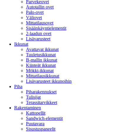
Parvekeovet
Autotallin ovet
Palo-ovet
Väliovet
Mittatilausovet
Sisäänkäyntielementit
2-laadun ovet
Lisävarusteet
Ikkunat
Avattavat ikkunat
Tuuletusikkunat
B-mallin ikkunat
Kiinteät ikkunat
Mökki-ikkunat
Mittatilausikkunat
Lisävarusteet ikkunoihin
Piha
Piharakennukset
Tulisijat
Terassitarvikkeet
Rakentaminen
Kattopellit
Sandwich-elementit
Puutavara
Sisustuspaneelit