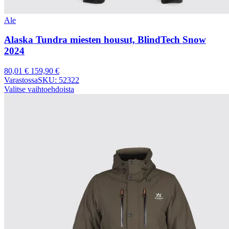
Ale
Alaska Tundra miesten housut, BlindTech Snow
2024
80,01
€
159,90
€
Varastossa
SKU: 52322
Valitse vaihtoehdoista