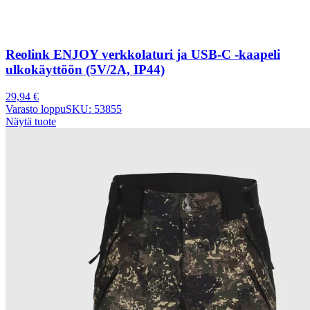
Reolink ENJOY verkkolaturi ja USB-C -kaapeli
ulkokäyttöön (5V/2A, IP44)
29,94
€
Varasto loppu
SKU: 53855
Näytä tuote