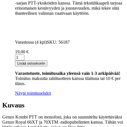
-sarjan PTT-yksiköiden kanssa. Tämä tekstiilikaapeli tarjoaa
erinomaisen kestävyyden ja joustavuuden, mikä tekee siitä
ihanteellisen valinnan vaativaan käyttöön.
Varastossa (4 kpl)
SKU: 56187
19,00
€
Genzo
Kombi
Lisää ostoskoriin
Security
-
Varastotuote, toimitusaika yleensä vain 1-3 arkipäivää!
Korvakuuloke
Toimitus maksutta rahtituotteen kanssa tilattuna tai 10 € per
määrä
tilaus.
Näytä toimitusehdot
Kuvaus
Genzo Kombi PTT on monofoni, joka on suunniteltu käytettäväksi
Genzo Royal 66XT ja 70XTM -radiopuhelimien kanssa. Tähän voi