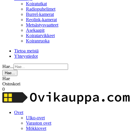
Koiratutkat
Radiopuhelimet
Burrel-kamerat
Reolink-kamerat
Metsästysvaatteet
Asekaapit
Koiratarvikkeet
Koiranruoka
Tietoa meistä
Yhteystiedot
Hae...
Hae...
Hae
Ostoskori
0
Ovet
Ulko-ovet
Varaston ovet
Mökkiovet