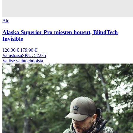
Ale
Alaska Superior Pro miesten housut, BlindTech
Invisible
120,00
€
179,90
€
Varastossa
SKU: 52235
Valitse vaihtoehdoista