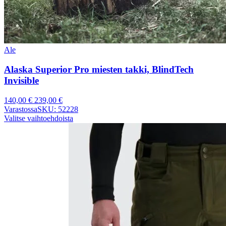
Ale
Alaska Superior Pro miesten takki, BlindTech
Invisible
140,00
€
239,00
€
Varastossa
SKU: 52228
Valitse vaihtoehdoista