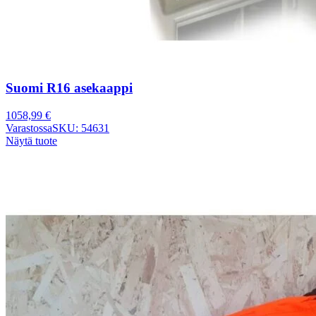
Suomi R16 asekaappi
1058,99
€
Varastossa
SKU: 54631
Näytä tuote