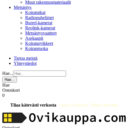
Muut rakennusmateriaalit
Metsästys
Koiratutkat
Radiopuhelimet
Burrel-kamerat
Reolink-kamerat
Metsästysvaatteet
Asekaapit
Koiratarvikkeet
Koiranruoka
Tietoa meistä
Yhteystiedot
Hae...
Hae...
Hae
Ostoskori
0
Tilaa kätevästi verkosta
Laaja valikoima | Nopea toimitus
Ostoskori