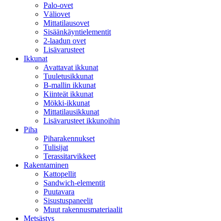
Palo-ovet
Väliovet
Mittatilausovet
Sisäänkäyntielementit
2-laadun ovet
Lisävarusteet
Ikkunat
Avattavat ikkunat
Tuuletusikkunat
B-mallin ikkunat
Kiinteät ikkunat
Mökki-ikkunat
Mittatilausikkunat
Lisävarusteet ikkunoihin
Piha
Piharakennukset
Tulisijat
Terassitarvikkeet
Rakentaminen
Kattopellit
Sandwich-elementit
Puutavara
Sisustuspaneelit
Muut rakennusmateriaalit
Metsästys