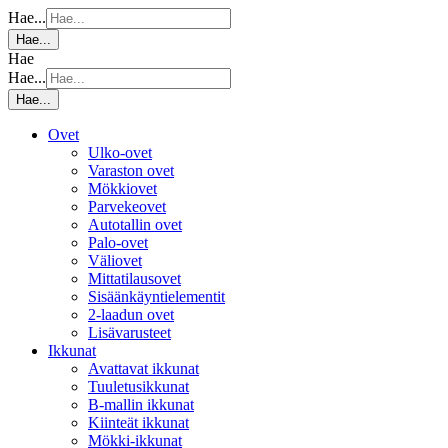
Hae...
Hae...
Hae
Hae...
Hae...
Ovet
Ulko-ovet
Varaston ovet
Mökkiovet
Parvekeovet
Autotallin ovet
Palo-ovet
Väliovet
Mittatilausovet
Sisäänkäyntielementit
2-laadun ovet
Lisävarusteet
Ikkunat
Avattavat ikkunat
Tuuletusikkunat
B-mallin ikkunat
Kiinteät ikkunat
Mökki-ikkunat