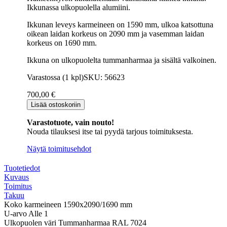
Ikkunassa ulkopuolella alumiini.
Ikkunan leveys karmeineen on 1590 mm, ulkoa katsottuna
oikean laidan korkeus on 2090 mm ja vasemman laidan
korkeus on 1690 mm.
Ikkuna on ulkopuolelta tummanharmaa ja sisältä valkoinen.
Varastossa (1 kpl)
SKU: 56623
700,00
€
Kiinteä
Lisää ostoskoriin
ikkuna
HIT-
Varastotuote, vain nouto!
Nordic
Nouda tilauksesi itse tai pyydä tarjous toimituksesta.
16x21/17
tummanharmaa/valkoinen
Näytä toimitusehdot
(2-
laatu)
Tuotetiedot
määrä
Kuvaus
Toimitus
Takuu
Koko karmeineen
1590x2090/1690 mm
U-arvo
Alle 1
Ulkopuolen väri
Tummanharmaa RAL 7024