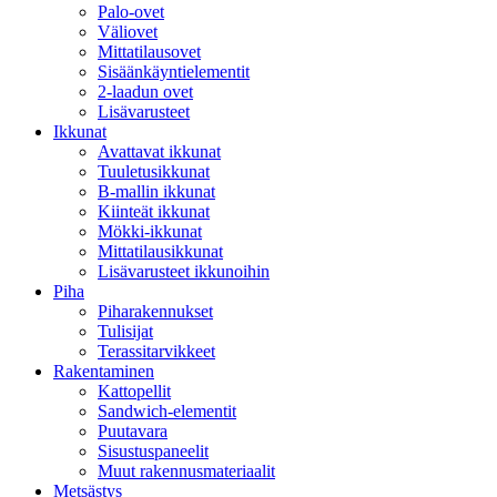
Palo-ovet
Väliovet
Mittatilausovet
Sisäänkäyntielementit
2-laadun ovet
Lisävarusteet
Ikkunat
Avattavat ikkunat
Tuuletusikkunat
B-mallin ikkunat
Kiinteät ikkunat
Mökki-ikkunat
Mittatilausikkunat
Lisävarusteet ikkunoihin
Piha
Piharakennukset
Tulisijat
Terassitarvikkeet
Rakentaminen
Kattopellit
Sandwich-elementit
Puutavara
Sisustuspaneelit
Muut rakennusmateriaalit
Metsästys