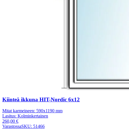
Kiinteä ikkuna HIT-Nordic 6x12
Mitat karmeineen:
590x1190 mm
Lasitus:
Kolminkertainen
260,00
€
Varastossa
SKU: 51466