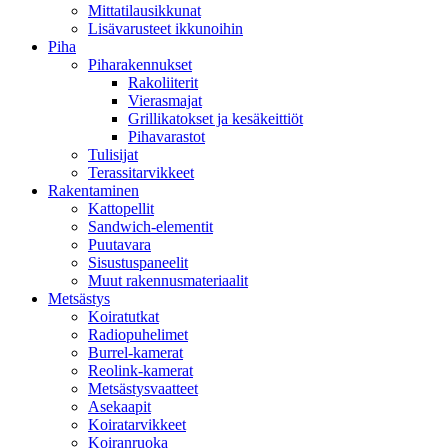
Mittatilausikkunat
Lisävarusteet ikkunoihin
Piha
Piharakennukset
Rakoliiterit
Vierasmajat
Grillikatokset ja kesäkeittiöt
Pihavarastot
Tulisijat
Terassitarvikkeet
Rakentaminen
Kattopellit
Sandwich-elementit
Puutavara
Sisustuspaneelit
Muut rakennusmateriaalit
Metsästys
Koiratutkat
Radiopuhelimet
Burrel-kamerat
Reolink-kamerat
Metsästysvaatteet
Asekaapit
Koiratarvikkeet
Koiranruoka