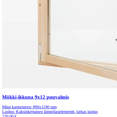
Mökki-ikkuna 9x12 puuvalmis
Mitat karmeineen:
890x1190 mm
Lasitus:
Kaksinkertainen lämpölasielementti, kirkas lasitus
270,00
€