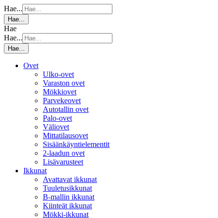
Hae...
Hae...
Hae
Hae...
Hae...
Ovet
Ulko-ovet
Varaston ovet
Mökkiovet
Parvekeovet
Autotallin ovet
Palo-ovet
Väliovet
Mittatilausovet
Sisäänkäyntielementit
2-laadun ovet
Lisävarusteet
Ikkunat
Avattavat ikkunat
Tuuletusikkunat
B-mallin ikkunat
Kiinteät ikkunat
Mökki-ikkunat