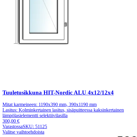
Tuuletusikkuna HIT-Nordic ALU 4x12/12x4
Mitat karmeineen:
1190x390 mm, 390x1190 mm
Lasitus:
Kolminkertainen lasitus, sisäpuitteessa kaksinkertainen
lämpölasielementti selektiivilasilla
300,00
€
Varastossa
SKU: 51125
Valitse vaihtoehdoista