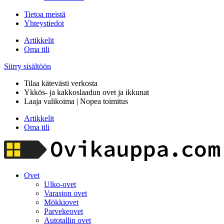
Tietoa meistä
Yhteystiedot
Artikkelit
Oma tili
Siirry sisältöön
Tilaa kätevästi verkosta
Ykkös- ja kakkoslaadun ovet ja ikkunat
Laaja valikoima | Nopea toimitus
Artikkelit
Oma tili
Ovet
Ulko-ovet
Varaston ovet
Mökkiovet
Parvekeovet
Autotallin ovet