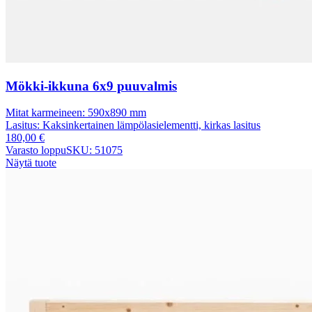
Mökki-ikkuna 6x9 puuvalmis
Mitat karmeineen:
590x890 mm
Lasitus:
Kaksinkertainen lämpölasielementti, kirkas lasitus
180,00
€
Varasto loppu
SKU: 51075
Näytä tuote