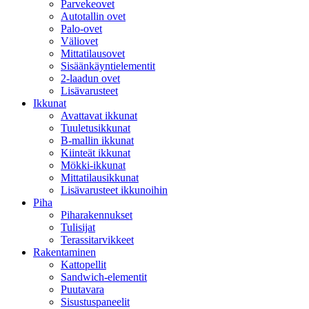
Parvekeovet
Autotallin ovet
Palo-ovet
Väliovet
Mittatilausovet
Sisäänkäyntielementit
2-laadun ovet
Lisävarusteet
Ikkunat
Avattavat ikkunat
Tuuletusikkunat
B-mallin ikkunat
Kiinteät ikkunat
Mökki-ikkunat
Mittatilausikkunat
Lisävarusteet ikkunoihin
Piha
Piharakennukset
Tulisijat
Terassitarvikkeet
Rakentaminen
Kattopellit
Sandwich-elementit
Puutavara
Sisustuspaneelit