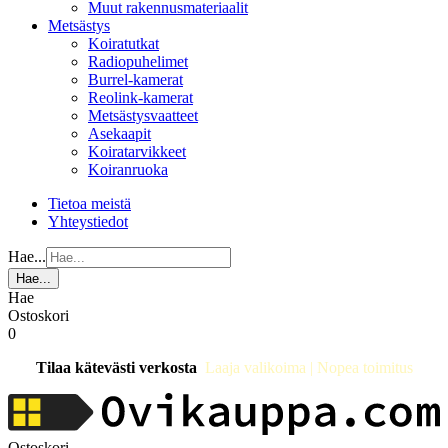
Muut rakennusmateriaalit
Metsästys
Koiratutkat
Radiopuhelimet
Burrel-kamerat
Reolink-kamerat
Metsästysvaatteet
Asekaapit
Koiratarvikkeet
Koiranruoka
Tietoa meistä
Yhteystiedot
Hae...
Hae...
Hae
Ostoskori
0
Tilaa kätevästi verkosta
Laaja valikoima | Nopea toimitus
Ostoskori