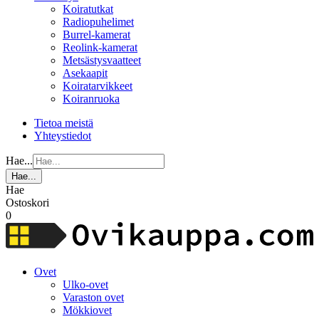
Koiratutkat
Radiopuhelimet
Burrel-kamerat
Reolink-kamerat
Metsästysvaatteet
Asekaapit
Koiratarvikkeet
Koiranruoka
Tietoa meistä
Yhteystiedot
Hae...
Hae...
Hae
Ostoskori
0
Ovet
Ulko-ovet
Varaston ovet
Mökkiovet