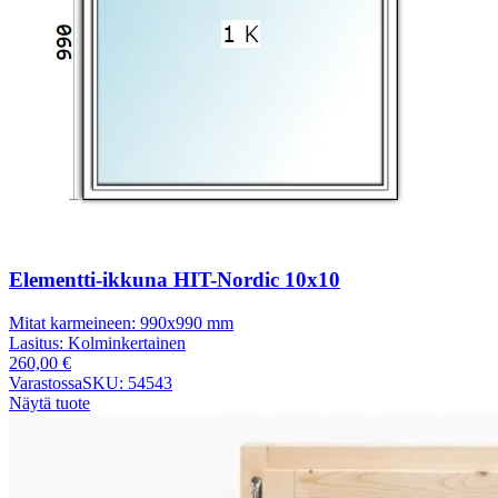
Elementti-ikkuna HIT-Nordic 10x10
Mitat karmeineen:
990x990 mm
Lasitus:
Kolminkertainen
260,00
€
Varastossa
SKU: 54543
Näytä tuote