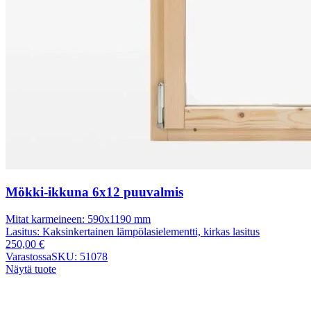
Mökki-ikkuna 6x12 puuvalmis
Mitat karmeineen:
590x1190 mm
Lasitus:
Kaksinkertainen lämpölasielementti, kirkas lasitus
250,00
€
Varastossa
SKU: 51078
Näytä tuote