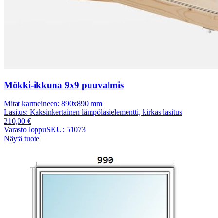
Mökki-ikkuna 9x9 puuvalmis
Mitat karmeineen:
890x890 mm
Lasitus:
Kaksinkertainen lämpölasielementti, kirkas lasitus
210,00
€
Varasto loppu
SKU: 51073
Näytä tuote