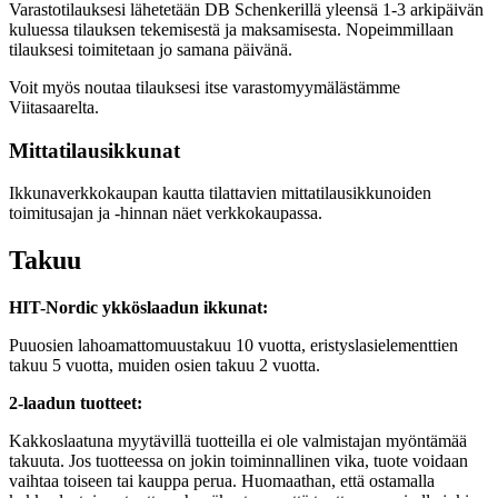
Varastotilauksesi lähetetään DB Schenkerillä yleensä 1-3 arkipäivän
kuluessa tilauksen tekemisestä ja maksamisesta. Nopeimmillaan
tilauksesi toimitetaan jo samana päivänä.
Voit myös noutaa tilauksesi itse varastomyymälästämme
Viitasaarelta.
Mittatilausikkunat
Ikkunaverkkokaupan kautta tilattavien mittatilausikkunoiden
toimitusajan ja -hinnan näet verkkokaupassa.
Takuu
HIT-Nordic ykköslaadun ikkunat:
Puuosien lahoamattomuustakuu 10 vuotta, eristyslasielementtien
takuu 5 vuotta, muiden osien takuu 2 vuotta.
2-laadun tuotteet:
Kakkoslaatuna myytävillä tuotteilla ei ole valmistajan myöntämää
takuuta. Jos tuotteessa on jokin toiminnallinen vika, tuote voidaan
vaihtaa toiseen tai kauppa perua. Huomaathan, että ostamalla