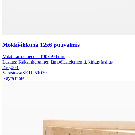
Mökki-ikkuna 12x6 puuvalmis
Mitat karmeineen:
1190x590 mm
Lasitus:
Kaksinkertainen lämpölasielementti, kirkas lasitus
250,00
€
Varastossa
SKU: 51079
Näytä tuote