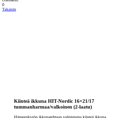
0
Takaisin
Kiinteä ikkuna HIT-Nordic 16×21/17
tummanharmaa/valkoinen (2-laatu)
Hämeenkyrön ikkunatehtaan valmistama kiinteä ikkuna.