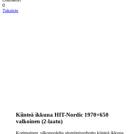
0
Takaisin
Kiinteä ikkuna HIT-Nordic 1970×650
valkoinen (2-laatu)
Kotimainen, ulkopuolelta alumiiniverhottu kiinteä ikkuna,