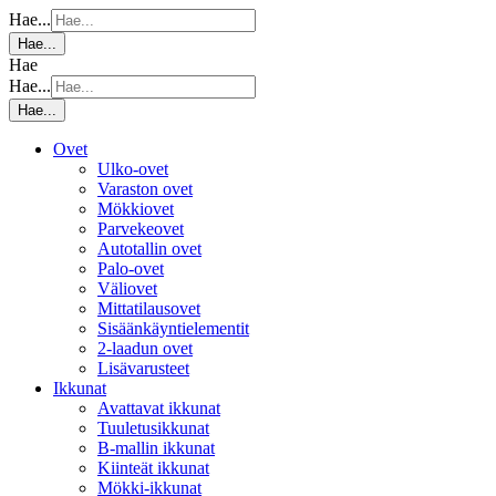
Hae...
Hae...
Hae
Hae...
Hae...
Ovet
Ulko-ovet
Varaston ovet
Mökkiovet
Parvekeovet
Autotallin ovet
Palo-ovet
Väliovet
Mittatilausovet
Sisäänkäyntielementit
2-laadun ovet
Lisävarusteet
Ikkunat
Avattavat ikkunat
Tuuletusikkunat
B-mallin ikkunat
Kiinteät ikkunat
Mökki-ikkunat