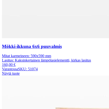
Mökki-ikkuna 6x6 puuvalmis
Mitat karmeineen:
590x590 mm
Lasitus:
Kaksinkertainen lämpölasielementti, kirkas lasitus
160,00
€
Varastossa
SKU: 51074
Näytä tuote