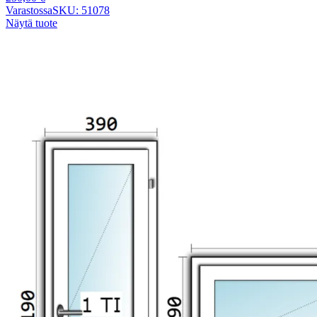
Varastossa
SKU: 51078
Näytä tuote