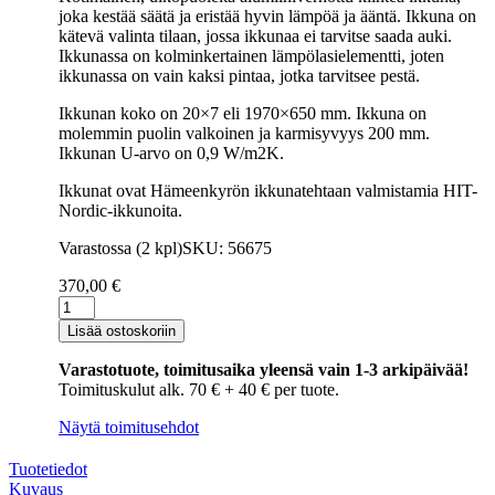
joka kestää säätä ja eristää hyvin lämpöä ja ääntä. Ikkuna on
kätevä valinta tilaan, jossa ikkunaa ei tarvitse saada auki.
Ikkunassa on kolminkertainen lämpölasielementti, joten
ikkunassa on vain kaksi pintaa, jotka tarvitsee pestä.
Ikkunan koko on 20×7 eli 1970×650 mm. Ikkuna on
molemmin puolin valkoinen ja karmisyvyys 200 mm.
Ikkunan U-arvo on 0,9 W/m2K.
Ikkunat ovat Hämeenkyrön ikkunatehtaan valmistamia HIT-
Nordic-ikkunoita.
Varastossa (2 kpl)
SKU: 56675
370,00
€
Kiinteä
ikkuna
Lisää ostoskoriin
HIT-
Nordic
Varastotuote, toimitusaika yleensä vain 1-3 arkipäivää!
1970x650
Toimituskulut alk. 70 € + 40 € per tuote.
valkoinen
(2-
Näytä toimitusehdot
laatu)
määrä
Tuotetiedot
Kuvaus