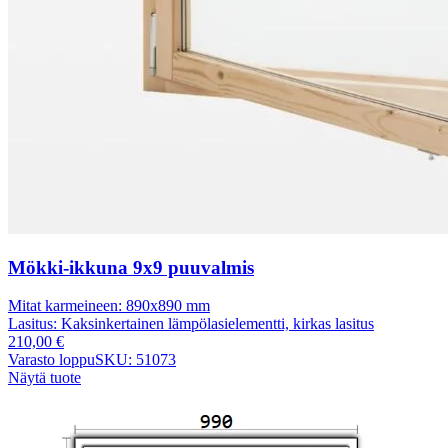
Mökki-ikkuna 9x9 puuvalmis
Mitat karmeineen:
890x890 mm
Lasitus:
Kaksinkertainen lämpölasielementti, kirkas lasitus
210,00
€
Varasto loppu
SKU: 51073
Näytä tuote