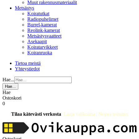
Muut rakennusmateriaalit
Metsästys
Koiratutkat
Radiopuhelimet
Burrel-kamerat
Reolink-kamerat
Metsästysvaatteet
Asekaapit
Koiratarvikkeet
Koiranruoka
Tietoa meistä
Yhteystiedot
Hae...
Hae...
Hae
Ostoskori
0
Tilaa kätevästi verkosta
Laaja valikoima | Nopea toimitus
Ostoskori