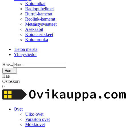
Koiratutkat
Radiopuhelimet
Burrel-kamerat
Reolink-kamerat
Metsästysvaatteet
Asekaapit
Koiratarvikkeet
Koiranruoka
Tietoa meistä
Yhteystiedot
Hae...
Hae...
Hae
Ostoskori
0
Ovet
Ulko-ovet
Varaston ovet
Mökkiovet