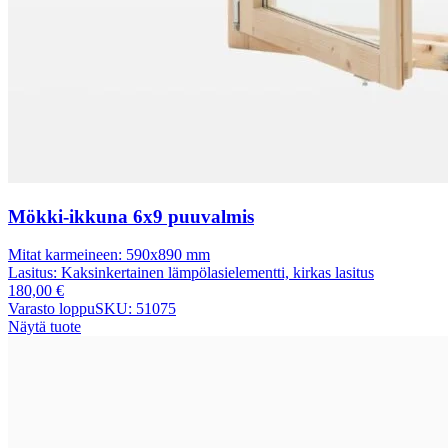
Mökki-ikkuna 6x9 puuvalmis
Mitat karmeineen:
590x890 mm
Lasitus:
Kaksinkertainen lämpölasielementti, kirkas lasitus
180,00
€
Varasto loppu
SKU: 51075
Näytä tuote