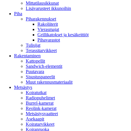
Mittatilausikkunat
Lisävarusteet ikkunoihin
Piha
Piharakennukset
Rakoliiterit
Vierasmajat
Grillikatokset ja kesäkeittiöt
Pihavarastot
Tulisijat
Terassitarvikkeet
Rakentaminen
Kattopellit
Sandwich-elementit
Puutavara
Sisustuspaneelit
Muut rakennusmateriaalit
Metsästys
Koiratutkat
Radiopuhelimet
Burrel-kamerat
Reolink-kamerat
Metsästysvaatteet
Asekaapit
Koiratarvikkeet
Koiranruoka