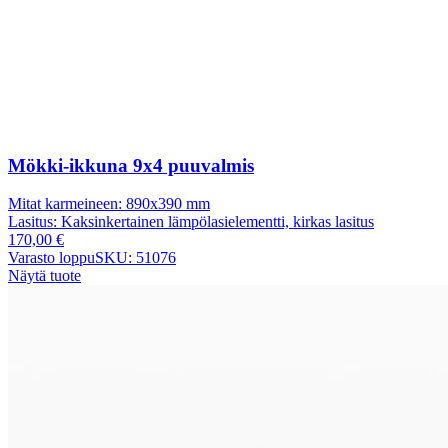
Mökki-ikkuna 9x4 puuvalmis
Mitat karmeineen:
890x390 mm
Lasitus:
Kaksinkertainen lämpölasielementti, kirkas lasitus
170,00
€
Varasto loppu
SKU: 51076
Näytä tuote