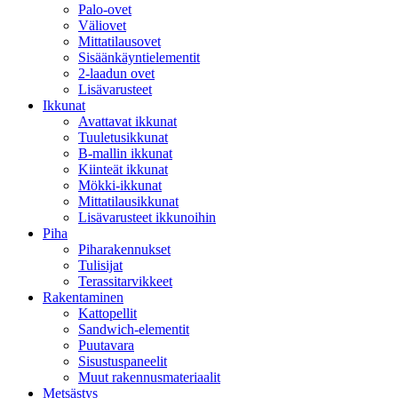
Palo-ovet
Väliovet
Mittatilausovet
Sisäänkäyntielementit
2-laadun ovet
Lisävarusteet
Ikkunat
Avattavat ikkunat
Tuuletusikkunat
B-mallin ikkunat
Kiinteät ikkunat
Mökki-ikkunat
Mittatilausikkunat
Lisävarusteet ikkunoihin
Piha
Piharakennukset
Tulisijat
Terassitarvikkeet
Rakentaminen
Kattopellit
Sandwich-elementit
Puutavara
Sisustuspaneelit
Muut rakennusmateriaalit
Metsästys