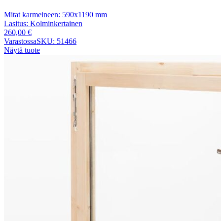
Mitat karmeineen:
590x1190 mm
Lasitus:
Kolminkertainen
260,00
€
Varastossa
SKU: 51466
Näytä tuote