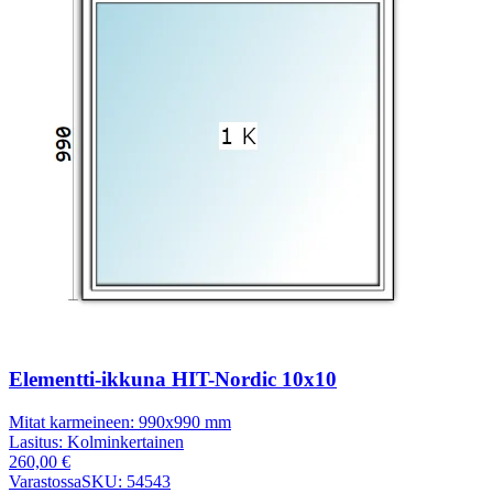
Elementti-ikkuna HIT-Nordic 10x10
Mitat karmeineen:
990x990 mm
Lasitus:
Kolminkertainen
260,00
€
Varastossa
SKU: 54543