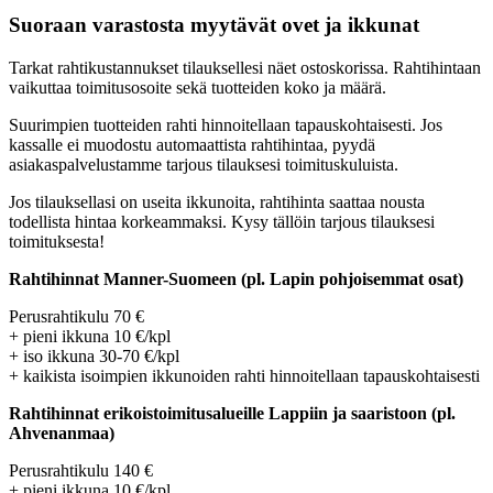
Suoraan varastosta myytävät ovet ja ikkunat
Tarkat rahtikustannukset tilauksellesi näet ostoskorissa. Rahtihintaan
vaikuttaa toimitusosoite sekä tuotteiden koko ja määrä.
Suurimpien tuotteiden rahti hinnoitellaan tapauskohtaisesti. Jos
kassalle ei muodostu automaattista rahtihintaa, pyydä
asiakaspalvelustamme tarjous tilauksesi toimituskuluista.
Jos tilauksellasi on useita ikkunoita, rahtihinta saattaa nousta
todellista hintaa korkeammaksi. Kysy tällöin tarjous tilauksesi
toimituksesta!
Rahtihinnat Manner-Suomeen (pl. Lapin pohjoisemmat osat)
Perusrahtikulu 70 €
+ pieni ikkuna 10 €/kpl
+ iso ikkuna 30-70 €/kpl
+ kaikista isoimpien ikkunoiden rahti hinnoitellaan tapauskohtaisesti
Rahtihinnat erikoistoimitusalueille Lappiin ja saaristoon (pl.
Ahvenanmaa)
Perusrahtikulu 140 €
+ pieni ikkuna 10 €/kpl