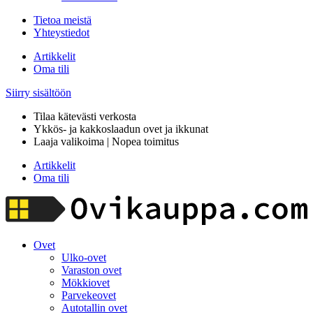
Tietoa meistä
Yhteystiedot
Artikkelit
Oma tili
Siirry sisältöön
Tilaa kätevästi verkosta
Ykkös- ja kakkoslaadun ovet ja ikkunat
Laaja valikoima | Nopea toimitus
Artikkelit
Oma tili
Ovet
Ulko-ovet
Varaston ovet
Mökkiovet
Parvekeovet
Autotallin ovet