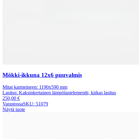
Mökki-ikkuna 12x6 puuvalmis
Mitat karmeineen:
1190x590 mm
Lasitus:
Kaksinkertainen lämpölasielementti, kirkas lasitus
250,00
€
Varastossa
SKU: 51079
Näytä tuote