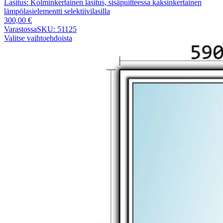
Lasitus:
Kolminkertainen lasitus, sisäpuitteessa kaksinkertainen
lämpölasielementti selektiivilasilla
300,00
€
Varastossa
SKU: 51125
Valitse vaihtoehdoista