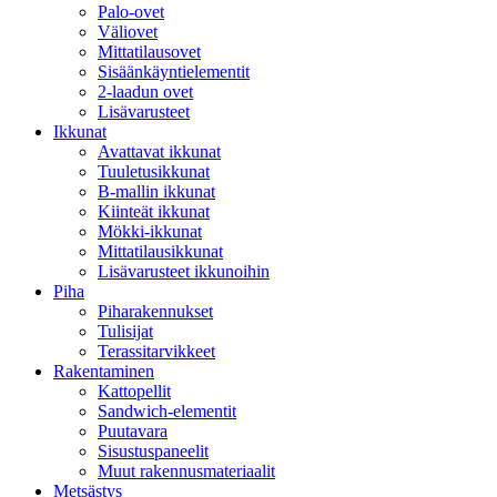
Palo-ovet
Väliovet
Mittatilausovet
Sisäänkäyntielementit
2-laadun ovet
Lisävarusteet
Ikkunat
Avattavat ikkunat
Tuuletusikkunat
B-mallin ikkunat
Kiinteät ikkunat
Mökki-ikkunat
Mittatilausikkunat
Lisävarusteet ikkunoihin
Piha
Piharakennukset
Tulisijat
Terassitarvikkeet
Rakentaminen
Kattopellit
Sandwich-elementit
Puutavara
Sisustuspaneelit
Muut rakennusmateriaalit
Metsästys