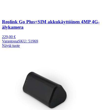
Reolink Go Plus+SIM akkukäyttöinen 4MP 4G-
älykamera
229,00
€
Varastossa
SKU: 51969
Näytä tuote