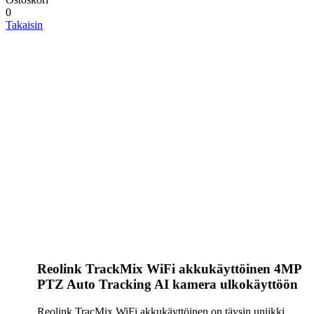
0
Takaisin
Reolink TrackMix WiFi akkukäyttöinen 4MP
PTZ Auto Tracking AI kamera ulkokäyttöön
Reolink TracMix WiFi akkukäyttöinen on täysin uniikki