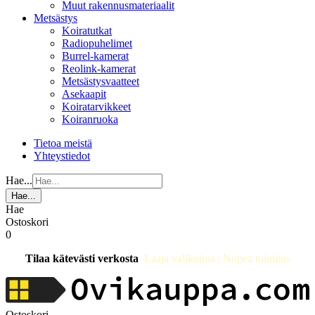
Muut rakennusmateriaalit
Metsästys
Koiratutkat
Radiopuhelimet
Burrel-kamerat
Reolink-kamerat
Metsästysvaatteet
Asekaapit
Koiratarvikkeet
Koiranruoka
Tietoa meistä
Yhteystiedot
Hae...
Hae...
Hae
Ostoskori
0
Tilaa kätevästi verkosta
Laaja valikoima | Nopea toimitus
Ostoskori