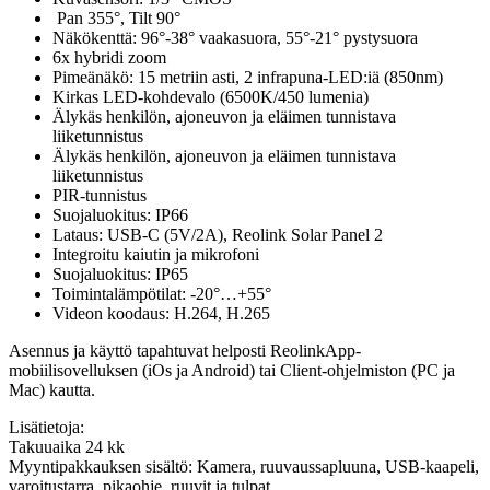
Pan 355°, Tilt 90°
Näkökenttä: 96°-38° vaakasuora, 55°-21° pystysuora
6x hybridi zoom
Pimeänäkö: 15 metriin asti, 2 infrapuna-LED:iä (850nm)
Kirkas LED-kohdevalo (6500K/450 lumenia)
Älykäs henkilön, ajoneuvon ja eläimen tunnistava
liiketunnistus
Älykäs henkilön, ajoneuvon ja eläimen tunnistava
liiketunnistus
PIR-tunnistus
Suojaluokitus: IP66
Lataus: USB-C (5V/2A), Reolink Solar Panel 2
Integroitu kaiutin ja mikrofoni
Suojaluokitus: IP65
Toimintalämpötilat: -20°…+55°
Videon koodaus: H.264, H.265
Asennus ja käyttö tapahtuvat helposti ReolinkApp-
mobiilisovelluksen (iOs ja Android) tai Client-ohjelmiston (PC ja
Mac) kautta.
Lisätietoja:
Takuuaika 24 kk
Myyntipakkauksen sisältö: Kamera, ruuvaussapluuna, USB-kaapeli,
varoitustarra, pikaohje, ruuvit ja tulpat