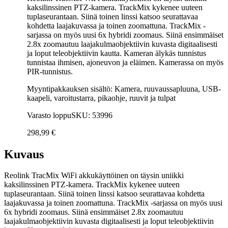
kaksilinssinen PTZ-kamera. TrackMix kykenee uuteen
tuplaseurantaan. Siinä toinen linssi katsoo seurattavaa
kohdetta laajakuvassa ja toinen zoomattuna. TrackMix -
sarjassa on myös uusi 6x hybridi zoomaus. Siinä ensimmäiset
2.8x zoomautuu laajakulmaobjektiivin kuvasta digitaalisesti
ja loput teleobjektiivin kautta. Kameran älykäs tunnistus
tunnistaa ihmisen, ajoneuvon ja eläimen. Kamerassa on myös
PIR-tunnistus.
Myyntipakkauksen sisältö: Kamera, ruuvaussapluuna, USB-
kaapeli, varoitustarra, pikaohje, ruuvit ja tulpat
Varasto loppu
SKU: 53996
298,99
€
Kuvaus
Reolink TracMix WiFi akkukäyttöinen on täysin uniikki
kaksilinssinen PTZ-kamera. TrackMix kykenee uuteen
tuplaseurantaan. Siinä toinen linssi katsoo seurattavaa kohdetta
laajakuvassa ja toinen zoomattuna. TrackMix -sarjassa on myös uusi
6x hybridi zoomaus. Siinä ensimmäiset 2.8x zoomautuu
laajakulmaobjektiivin kuvasta digitaalisesti ja loput teleobjektiivin