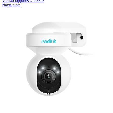
Varasto loppu
SKU: 53848
Näytä tuote