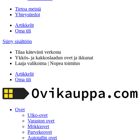
Tietoa meistä
Yhteystiedot
Artikkelit
Oma tili
Siirry sisältöön
Tilaa kätevästi verkosta
Ykkös- ja kakkoslaadun ovet ja ikkunat
Laaja valikoima | Nopea toimitus
Artikkelit
Oma tili
Ovet
Ulko-ovet
Varaston ovet
Mökkiovet
Parvekeovet
Autotallin ovet