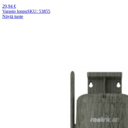
29,94
€
Varasto loppu
SKU: 53855
Näytä tuote