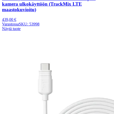
kamera ulkokäyttöön (TrackMix LTE
maastokuvioitu)
439,00
€
Varastossa
SKU: 53998
Näytä tuote