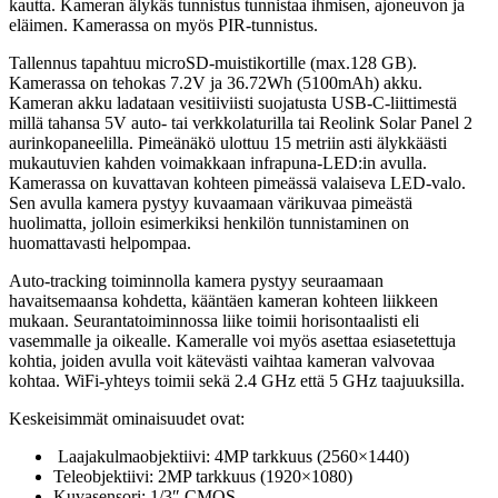
kautta. Kameran älykäs tunnistus tunnistaa ihmisen, ajoneuvon ja
eläimen. Kamerassa on myös PIR-tunnistus.
Tallennus tapahtuu microSD-muistikortille (max.128 GB).
Kamerassa on tehokas 7.2V ja 36.72Wh (5100mAh) akku.
Kameran akku ladataan vesitiiviisti suojatusta USB-C-liittimestä
millä tahansa 5V auto- tai verkkolaturilla tai Reolink Solar Panel 2
aurinkopaneelilla. Pimeänäkö ulottuu 15 metriin asti älykkäästi
mukautuvien kahden voimakkaan infrapuna-LED:in avulla.
Kamerassa on kuvattavan kohteen pimeässä valaiseva LED-valo.
Sen avulla kamera pystyy kuvaamaan värikuvaa pimeästä
huolimatta, jolloin esimerkiksi henkilön tunnistaminen on
huomattavasti helpompaa.
Auto-tracking toiminnolla kamera pystyy seuraamaan
havaitsemaansa kohdetta, kääntäen kameran kohteen liikkeen
mukaan. Seurantatoiminnossa liike toimii horisontaalisti eli
vasemmalle ja oikealle. Kameralle voi myös asettaa esiasetettuja
kohtia, joiden avulla voit kätevästi vaihtaa kameran valvovaa
kohtaa. WiFi-yhteys toimii sekä 2.4 GHz että 5 GHz taajuuksilla.
Keskeisimmät ominaisuudet ovat:
Laajakulmaobjektiivi: 4MP tarkkuus (2560×1440)
Teleobjektiivi: 2MP tarkkuus (1920×1080)
Kuvasensori: 1/3″ CMOS