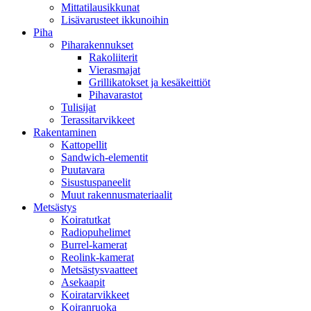
Mittatilausikkunat
Lisävarusteet ikkunoihin
Piha
Piharakennukset
Rakoliiterit
Vierasmajat
Grillikatokset ja kesäkeittiöt
Pihavarastot
Tulisijat
Terassitarvikkeet
Rakentaminen
Kattopellit
Sandwich-elementit
Puutavara
Sisustuspaneelit
Muut rakennusmateriaalit
Metsästys
Koiratutkat
Radiopuhelimet
Burrel-kamerat
Reolink-kamerat
Metsästysvaatteet
Asekaapit
Koiratarvikkeet
Koiranruoka