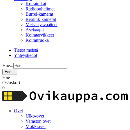
Koiratutkat
Radiopuhelimet
Burrel-kamerat
Reolink-kamerat
Metsästysvaatteet
Asekaapit
Koiratarvikkeet
Koiranruoka
Tietoa meistä
Yhteystiedot
Hae...
Hae...
Hae
Ostoskori
0
Ovet
Ulko-ovet
Varaston ovet
Mökkiovet