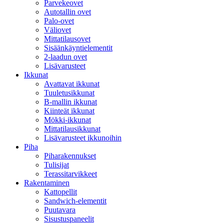
Parvekeovet
Autotallin ovet
Palo-ovet
Väliovet
Mittatilausovet
Sisäänkäyntielementit
2-laadun ovet
Lisävarusteet
Ikkunat
Avattavat ikkunat
Tuuletusikkunat
B-mallin ikkunat
Kiinteät ikkunat
Mökki-ikkunat
Mittatilausikkunat
Lisävarusteet ikkunoihin
Piha
Piharakennukset
Tulisijat
Terassitarvikkeet
Rakentaminen
Kattopellit
Sandwich-elementit
Puutavara
Sisustuspaneelit