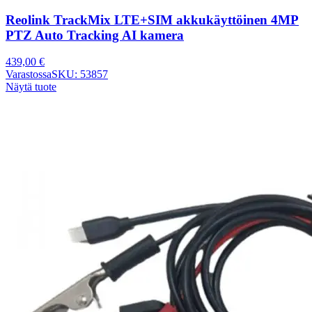
Reolink TrackMix LTE+SIM akkukäyttöinen 4MP
PTZ Auto Tracking AI kamera
439,00
€
Varastossa
SKU: 53857
Näytä tuote