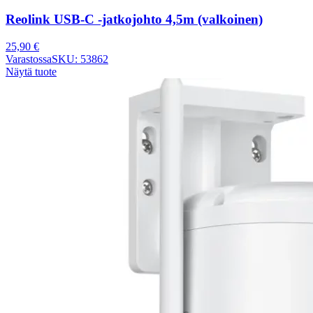
Reolink USB-C -jatkojohto 4,5m (valkoinen)
25,90
€
Varastossa
SKU: 53862
Näytä tuote