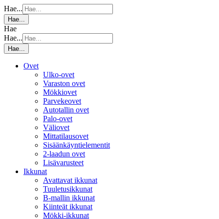
Hae...
Hae...
Hae
Hae...
Hae...
Ovet
Ulko-ovet
Varaston ovet
Mökkiovet
Parvekeovet
Autotallin ovet
Palo-ovet
Väliovet
Mittatilausovet
Sisäänkäyntielementit
2-laadun ovet
Lisävarusteet
Ikkunat
Avattavat ikkunat
Tuuletusikkunat
B-mallin ikkunat
Kiinteät ikkunat
Mökki-ikkunat