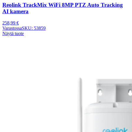
Reolink TrackMix WiFi 8MP PTZ Auto Tracking
AI kamera
258,99
€
Varastossa
SKU: 53859
Näytä tuote