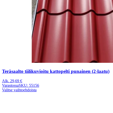
Teräsaalto tiilikuvioitu kattopelti punainen (2-laatu)
Alk.
29,69
€
Varastossa
SKU: 55156
Valitse vaihtoehdoista