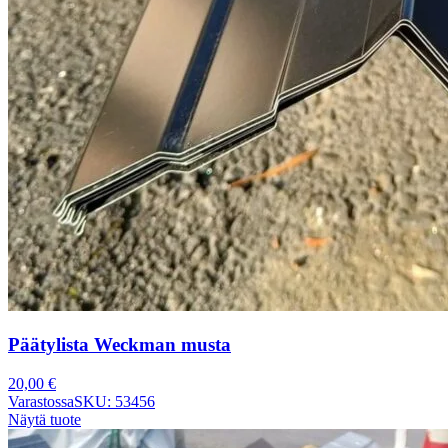
Päätylista Weckman musta
20,00
€
Varastossa
SKU: 53456
Näytä tuote