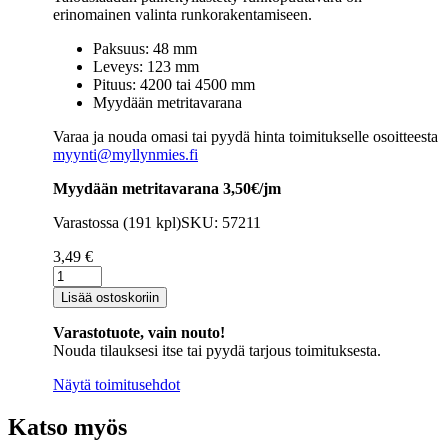
erinomainen valinta runkorakentamiseen.
Paksuus: 48 mm
Leveys: 123 mm
Pituus: 4200 tai 4500 mm
Myydään metritavarana
Varaa ja nouda omasi tai pyydä hinta toimitukselle osoitteesta
myynti@myllynmies.fi
Myydään metritavarana 3,50€/jm
Varastossa (191 kpl)
SKU: 57211
3,49
€
Runkopuutavara
48×123
Lisää ostoskoriin
mm
talouslaadun
Varastotuote, vain nouto!
painekyllästetty
Nouda tilauksesi itse tai pyydä tarjous toimituksesta.
ruskea
sileä
Näytä toimitusehdot
määrä
Katso myös