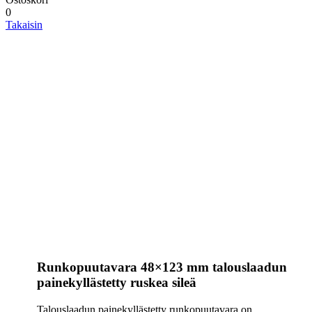
0
Takaisin
Runkopuutavara 48×123 mm talouslaadun
painekyllästetty ruskea sileä
Talouslaadun painekyllästetty runkopuutavara on