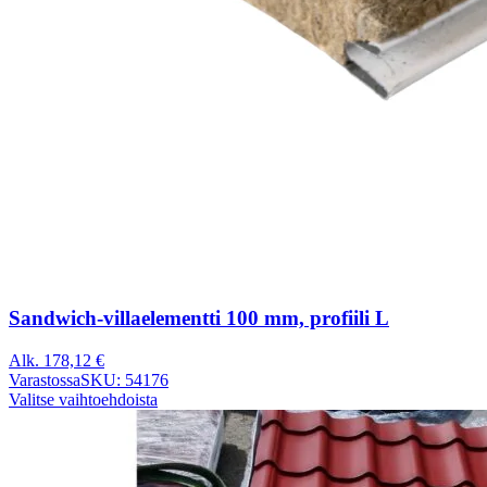
Sandwich-villaelementti 100 mm, profiili L
Alk.
178,12
€
Varastossa
SKU: 54176
Valitse vaihtoehdoista