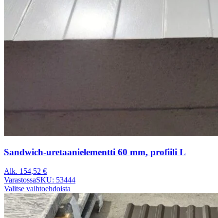
Sandwich-uretaanielementti 60 mm, profiili L
Alk.
154,52
€
Varastossa
SKU: 53444
Valitse vaihtoehdoista