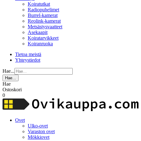
Koiratutkat
Radiopuhelimet
Burrel-kamerat
Reolink-kamerat
Metsästysvaatteet
Asekaapit
Koiratarvikkeet
Koiranruoka
Tietoa meistä
Yhteystiedot
Hae...
Hae...
Hae
Ostoskori
0
Ovet
Ulko-ovet
Varaston ovet
Mökkiovet