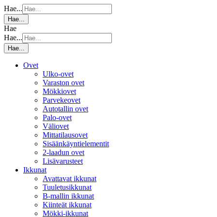
Hae...
Hae...
Hae
Hae...
Hae...
Ovet
Ulko-ovet
Varaston ovet
Mökkiovet
Parvekeovet
Autotallin ovet
Palo-ovet
Väliovet
Mittatilausovet
Sisäänkäyntielementit
2-laadun ovet
Lisävarusteet
Ikkunat
Avattavat ikkunat
Tuuletusikkunat
B-mallin ikkunat
Kiinteät ikkunat
Mökki-ikkunat