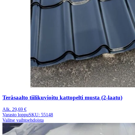
Teräsaalto tiilikuvioitu kattopelti musta (2-laatu)
Alk.
29,69
€
Varasto loppu
SKU: 55148
Valitse vaihtoehdoista