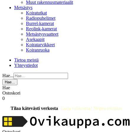
Muut rakennusmateriaalit
Metsästys
Koiratutkat
Radiopuhelimet
Burrel-kamerat
Reolink-kamerat
Metsästysvaatteet
Asekaapit
Koiratarvikkeet
Koiranruoka
Tietoa meistä
Yhteystiedot
Hae...
Hae...
Hae
Ostoskori
0
Tilaa kätevästi verkosta
Laaja valikoima | Nopea toimitus
Ostoskori