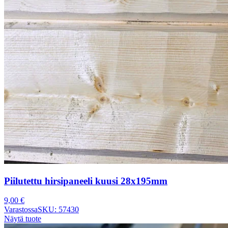
Piilutettu hirsipaneeli kuusi 28x195mm
9,00
€
Varastossa
SKU: 57430
Näytä tuote