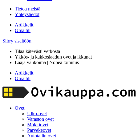
Tietoa meistä
Yhteystiedot
Artikkelit
Oma tili
Siirry sisältöön
Tilaa kätevästi verkosta
Ykkös- ja kakkoslaadun ovet ja ikkunat
Laaja valikoima | Nopea toimitus
Artikkelit
Oma tili
Ovet
Ulko-ovet
Varaston ovet
Mökkiovet
Parvekeovet
Autotallin ovet