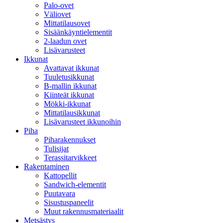
Palo-ovet
Väliovet
Mittatilausovet
Sisäänkäyntielementit
2-laadun ovet
Lisävarusteet
Ikkunat
Avattavat ikkunat
Tuuletusikkunat
B-mallin ikkunat
Kiinteät ikkunat
Mökki-ikkunat
Mittatilausikkunat
Lisävarusteet ikkunoihin
Piha
Piharakennukset
Tulisijat
Terassitarvikkeet
Rakentaminen
Kattopellit
Sandwich-elementit
Puutavara
Sisustuspaneelit
Muut rakennusmateriaalit
Metsästys