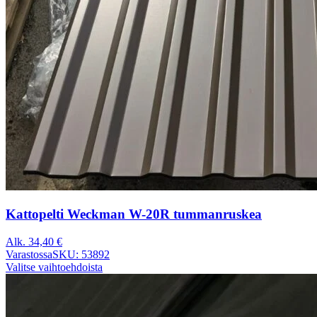
Kattopelti Weckman W-20R tummanruskea
Alk.
34,40
€
Varastossa
SKU: 53892
Valitse vaihtoehdoista