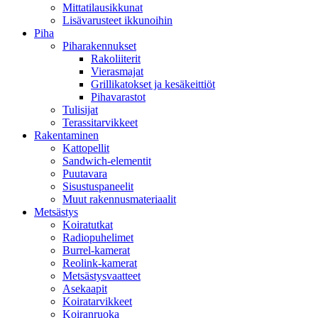
Mittatilausikkunat
Lisävarusteet ikkunoihin
Piha
Piharakennukset
Rakoliiterit
Vierasmajat
Grillikatokset ja kesäkeittiöt
Pihavarastot
Tulisijat
Terassitarvikkeet
Rakentaminen
Kattopellit
Sandwich-elementit
Puutavara
Sisustuspaneelit
Muut rakennusmateriaalit
Metsästys
Koiratutkat
Radiopuhelimet
Burrel-kamerat
Reolink-kamerat
Metsästysvaatteet
Asekaapit
Koiratarvikkeet
Koiranruoka