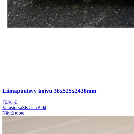
Liimapuulevy koivu 38x525x2438mm
76,91
€
Varastossa
SKU: 55904
Näytä tuote