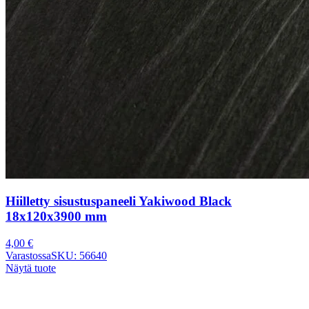
Hiilletty sisustuspaneeli Yakiwood Black
18x120x3900 mm
4,00
€
Varastossa
SKU: 56640
Näytä tuote