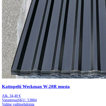
Kattopelti Weckman W-20R musta
Alk.
34,40
€
Varastossa
SKU: 53884
Valitse vaihtoehdoista