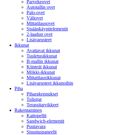
Parvekeovet
Autotallin ovet
Palo-ovet
Väliovet
Mittatilausovet
Sisäänkäyntielementit
2-laadun ovet
Lisävarusteet
Ikkunat
Avattavat ikkunat
Tuuletusikkunat
B-mallin ikkunat
Kiinteät ikkunat
Mökki-ikkunat
Mittatilausikkunat
Lisävarusteet ikkunoihin
Piha
Piharakennukset
Tulisijat
Terassitarvikkeet
Rakentaminen
Kattopellit
Sandwich-elementit
Puutavara
Sisustuspaneelit