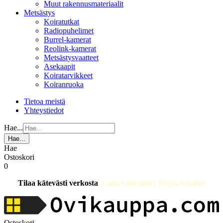
Muut rakennusmateriaalit
Metsästys
Koiratutkat
Radiopuhelimet
Burrel-kamerat
Reolink-kamerat
Metsästysvaatteet
Asekaapit
Koiratarvikkeet
Koiranruoka
Tietoa meistä
Yhteystiedot
Hae...
Hae...
Hae
Ostoskori
0
Tilaa kätevästi verkosta
Laaja valikoima | Nopea toimitus
Ostoskori