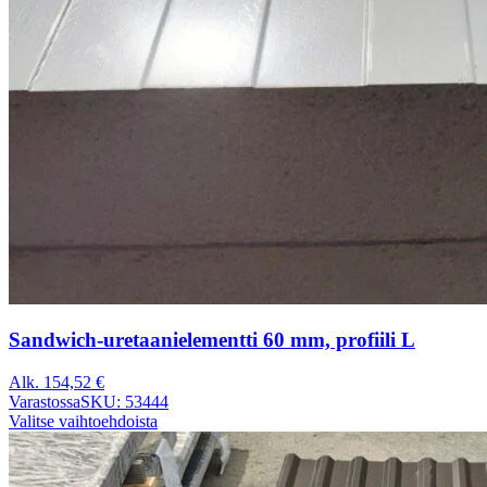
Sandwich-uretaanielementti 60 mm, profiili L
Alk.
154,52
€
Varastossa
SKU: 53444
Valitse vaihtoehdoista