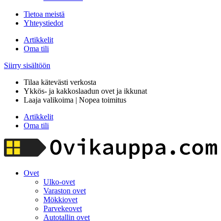
Tietoa meistä
Yhteystiedot
Artikkelit
Oma tili
Siirry sisältöön
Tilaa kätevästi verkosta
Ykkös- ja kakkoslaadun ovet ja ikkunat
Laaja valikoima | Nopea toimitus
Artikkelit
Oma tili
Ovet
Ulko-ovet
Varaston ovet
Mökkiovet
Parvekeovet
Autotallin ovet