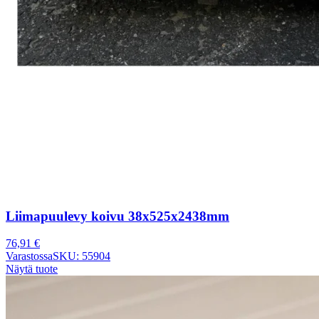
Liimapuulevy koivu 38x525x2438mm
76,91
€
Varastossa
SKU: 55904
Näytä tuote