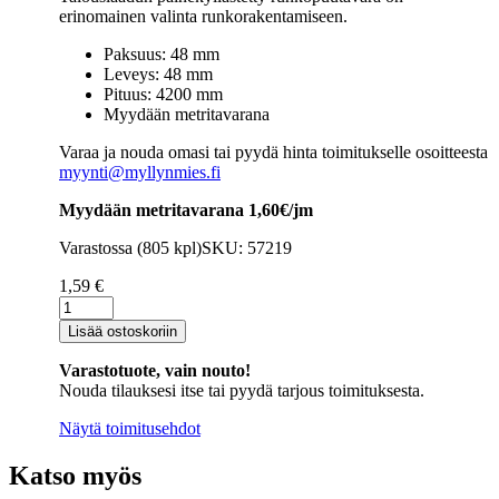
erinomainen valinta runkorakentamiseen.
Paksuus: 48 mm
Leveys: 48 mm
Pituus: 4200 mm
Myydään metritavarana
Varaa ja nouda omasi tai pyydä hinta toimitukselle osoitteesta
myynti@myllynmies.fi
Myydään metritavarana 1,60€/jm
Varastossa (805 kpl)
SKU: 57219
1,59
€
Runkopuutavara
48×48
Lisää ostoskoriin
mm
talouslaadun
Varastotuote, vain nouto!
painekyllästetty
Nouda tilauksesi itse tai pyydä tarjous toimituksesta.
ruskea
sileä
Näytä toimitusehdot
määrä
Katso myös