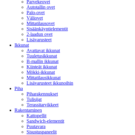
Parvekeovet
Autotallin ovet
Palo-ovet
Väliovet
Mittatilausovet
Sisäänkäyntielementit
2-laadun ovet
Lisävarusteet
Ikkunat
Avattavat ikkunat
Tuuletusikkunat
B-mallin ikkunat
Kiinteät ikkunat
Mökki-ikkunat
Mittatilausikkunat
Lisävarusteet ikkunoihin
Piha
Piharakennukset
Tulisijat
Terassitarvikkeet
Rakentaminen
Kattopellit
Sandwich-elementit
Puutavara
Sisustuspaneelit