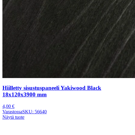
Hiilletty sisustuspaneeli Yakiwood Black
18x120x3900 mm
4,00
€
Varastossa
SKU: 56640
Näytä tuote