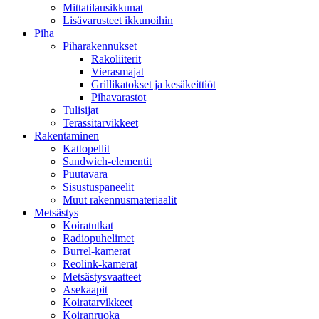
Mittatilausikkunat
Lisävarusteet ikkunoihin
Piha
Piharakennukset
Rakoliiterit
Vierasmajat
Grillikatokset ja kesäkeittiöt
Pihavarastot
Tulisijat
Terassitarvikkeet
Rakentaminen
Kattopellit
Sandwich-elementit
Puutavara
Sisustuspaneelit
Muut rakennusmateriaalit
Metsästys
Koiratutkat
Radiopuhelimet
Burrel-kamerat
Reolink-kamerat
Metsästysvaatteet
Asekaapit
Koiratarvikkeet
Koiranruoka