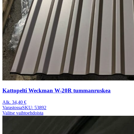
Kattopelti Weckman W-20R tummanruskea
Alk.
34,40
€
Varastossa
SKU: 53892
Valitse vaihtoehdoista