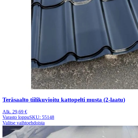
Teräsaalto tiilikuvioitu kattopelti musta (2-laatu)
Alk.
29,69
€
Varasto loppu
SKU: 55148
Valitse vaihtoehdoista