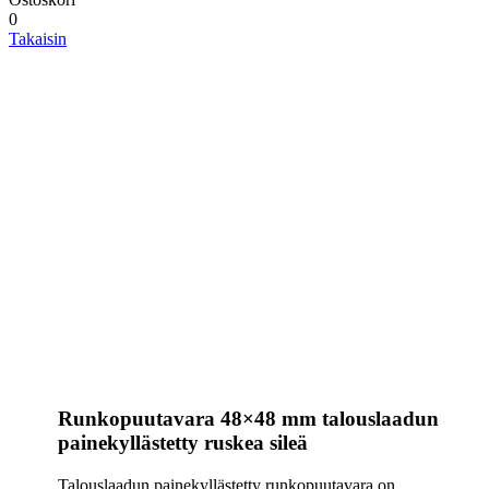
0
Takaisin
Runkopuutavara 48×48 mm talouslaadun
painekyllästetty ruskea sileä
Talouslaadun painekyllästetty runkopuutavara on