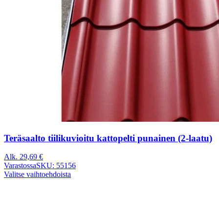
Teräsaalto tiilikuvioitu kattopelti punainen (2-laatu)
Alk.
29,69
€
Varastossa
SKU: 55156
Valitse vaihtoehdoista