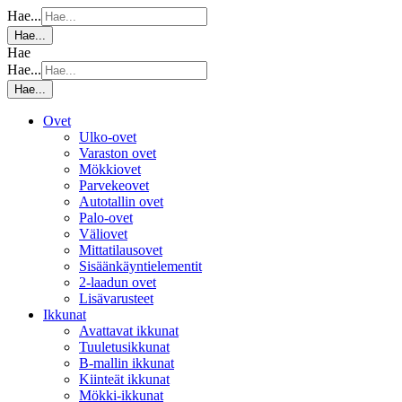
Hae...
Hae...
Hae
Hae...
Hae...
Ovet
Ulko-ovet
Varaston ovet
Mökkiovet
Parvekeovet
Autotallin ovet
Palo-ovet
Väliovet
Mittatilausovet
Sisäänkäyntielementit
2-laadun ovet
Lisävarusteet
Ikkunat
Avattavat ikkunat
Tuuletusikkunat
B-mallin ikkunat
Kiinteät ikkunat
Mökki-ikkunat