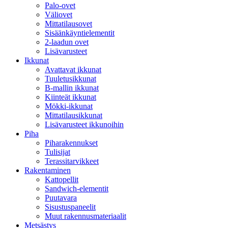
Palo-ovet
Väliovet
Mittatilausovet
Sisäänkäyntielementit
2-laadun ovet
Lisävarusteet
Ikkunat
Avattavat ikkunat
Tuuletusikkunat
B-mallin ikkunat
Kiinteät ikkunat
Mökki-ikkunat
Mittatilausikkunat
Lisävarusteet ikkunoihin
Piha
Piharakennukset
Tulisijat
Terassitarvikkeet
Rakentaminen
Kattopellit
Sandwich-elementit
Puutavara
Sisustuspaneelit
Muut rakennusmateriaalit
Metsästys