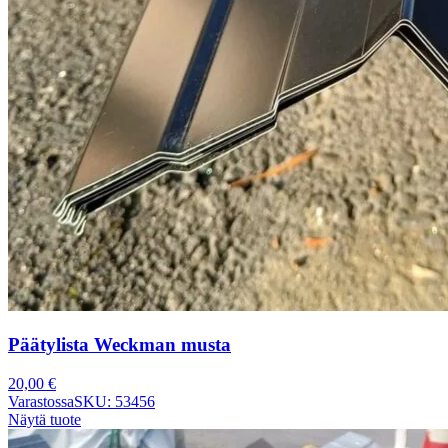
Päätylista Weckman musta
20,00
€
Varastossa
SKU: 53456
Näytä tuote