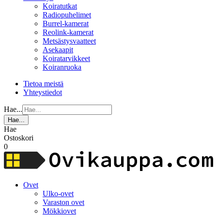
Koiratutkat
Radiopuhelimet
Burrel-kamerat
Reolink-kamerat
Metsästysvaatteet
Asekaapit
Koiratarvikkeet
Koiranruoka
Tietoa meistä
Yhteystiedot
Hae...
Hae...
Hae
Ostoskori
0
Ovet
Ulko-ovet
Varaston ovet
Mökkiovet