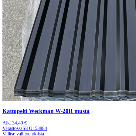
Kattopelti Weckman W-20R musta
Alk.
34,40
€
Varastossa
SKU: 53884
Valitse vaihtoehdoista