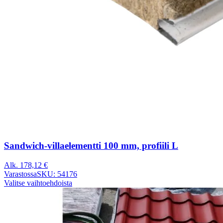
Sandwich-villaelementti 100 mm, profiili L
Alk.
178,12
€
Varastossa
SKU: 54176
Valitse vaihtoehdoista