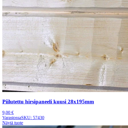
Piilutettu hirsipaneeli kuusi 28x195mm
9,00
€
Varastossa
SKU: 57430
Näytä tuote