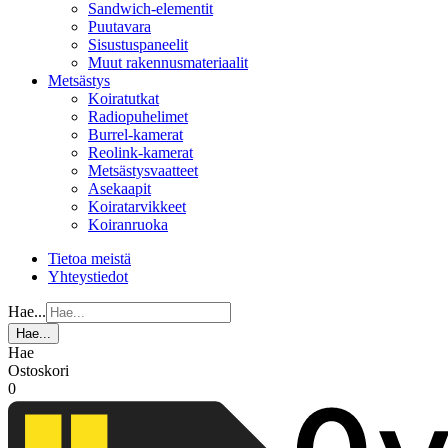
Sandwich-elementit
Puutavara
Sisustuspaneelit
Muut rakennusmateriaalit
Metsästys
Koiratutkat
Radiopuhelimet
Burrel-kamerat
Reolink-kamerat
Metsästysvaatteet
Asekaapit
Koiratarvikkeet
Koiranruoka
Tietoa meistä
Yhteystiedot
Hae...
Hae...
Hae
Ostoskori
0