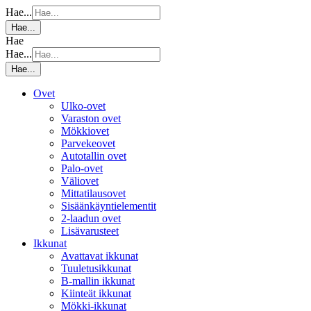
Hae...
Hae...
Hae
Hae...
Hae...
Ovet
Ulko-ovet
Varaston ovet
Mökkiovet
Parvekeovet
Autotallin ovet
Palo-ovet
Väliovet
Mittatilausovet
Sisäänkäyntielementit
2-laadun ovet
Lisävarusteet
Ikkunat
Avattavat ikkunat
Tuuletusikkunat
B-mallin ikkunat
Kiinteät ikkunat
Mökki-ikkunat