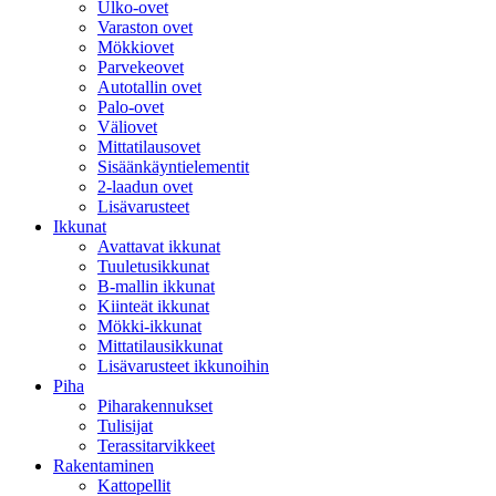
Ulko-ovet
Varaston ovet
Mökkiovet
Parvekeovet
Autotallin ovet
Palo-ovet
Väliovet
Mittatilausovet
Sisäänkäyntielementit
2-laadun ovet
Lisävarusteet
Ikkunat
Avattavat ikkunat
Tuuletusikkunat
B-mallin ikkunat
Kiinteät ikkunat
Mökki-ikkunat
Mittatilausikkunat
Lisävarusteet ikkunoihin
Piha
Piharakennukset
Tulisijat
Terassitarvikkeet
Rakentaminen
Kattopellit