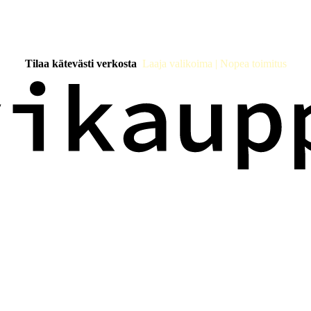
Tilaa kätevästi verkosta
Laaja valikoima | Nopea toimitus