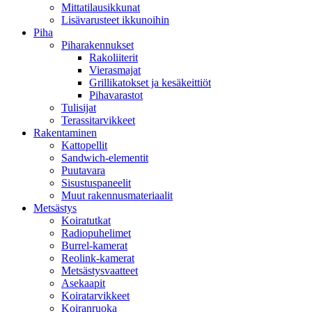
Mittatilausikkunat
Lisävarusteet ikkunoihin
Piha
Piharakennukset
Rakoliiterit
Vierasmajat
Grillikatokset ja kesäkeittiöt
Pihavarastot
Tulisijat
Terassitarvikkeet
Rakentaminen
Kattopellit
Sandwich-elementit
Puutavara
Sisustuspaneelit
Muut rakennusmateriaalit
Metsästys
Koiratutkat
Radiopuhelimet
Burrel-kamerat
Reolink-kamerat
Metsästysvaatteet
Asekaapit
Koiratarvikkeet
Koiranruoka