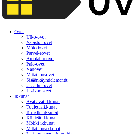
Ovet
Ulko-ovet
Varaston ovet
Mökkiovet
Parvekeovet
Autotallin ovet
Palo-ovet
Väliovet
Mittatilausovet
Sisäänkäyntielementit
2-laadun ovet
Lisävarusteet
Ikkunat
Avattavat ikkunat
Tuuletusikkunat
B-mallin ikkunat
Kiinteät ikkunat
Mökki-ikkunat
Mittatilausikkunat
Lisävarusteet ikkunoihin