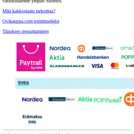
varastostamme ympäri Suomea.
Mitä kakkoslaatu tarkoittaa?
Ovikauppa.com toimitusehdot
Tilauksen peruuttaminen