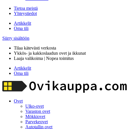
Tietoa meistä
Yhteystiedot
Artikkelit
Oma tili
Siirry sisältöön
Tilaa kätevästi verkosta
Ykkös- ja kakkoslaadun ovet ja ikkunat
Laaja valikoima | Nopea toimitus
Artikkelit
Oma tili
Ovet
Ulko-ovet
Varaston ovet
Mökkiovet
Parvekeovet
Autotallin ovet