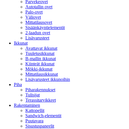
Parvekeovet
Autotallin ovet
Palo-ovet
Väliovet
Mittatilausovet
Sisäänkäyntielementit
2-laadun ovet
Lisävarusteet
Ikkunat
Avattavat ikkunat
Tuuletusikkunat
B-mallin ikkunat
Kiinteät ikkunat
Mökki-ikkunat
Mittatilausikkunat
Lisävarusteet ikkunoihin
Piha
Piharakennukset
Tulisijat
Terassitarvikkeet
Rakentaminen
Kattopellit
Sandwich-elementit
Puutavara
Sisustuspaneelit