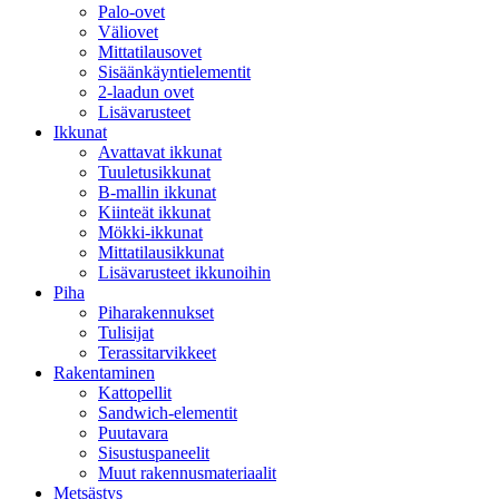
Palo-ovet
Väliovet
Mittatilausovet
Sisäänkäyntielementit
2-laadun ovet
Lisävarusteet
Ikkunat
Avattavat ikkunat
Tuuletusikkunat
B-mallin ikkunat
Kiinteät ikkunat
Mökki-ikkunat
Mittatilausikkunat
Lisävarusteet ikkunoihin
Piha
Piharakennukset
Tulisijat
Terassitarvikkeet
Rakentaminen
Kattopellit
Sandwich-elementit
Puutavara
Sisustuspaneelit
Muut rakennusmateriaalit
Metsästys