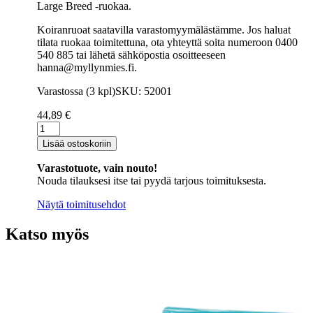
Large Breed -ruokaa.
Koiranruoat saatavilla varastomyymälästämme. Jos haluat
tilata ruokaa toimitettuna, ota yhteyttä soita numeroon 0400
540 885 tai lähetä sähköpostia osoitteeseen
hanna@myllynmies.fi.
Varastossa (3 kpl)
SKU: 52001
44,89
€
Valio
Puppy
Lisää ostoskoriin
koiranruoka
15
Varastotuote, vain nouto!
kg
Nouda tilauksesi itse tai pyydä tarjous toimituksesta.
määrä
Näytä toimitusehdot
Katso myös