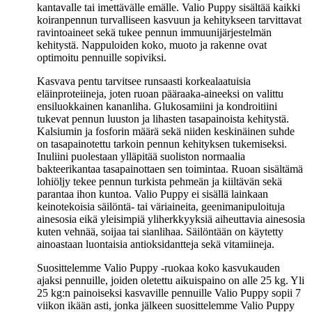
kantavalle tai imettävälle emälle. Valio Puppy sisältää kaikki
koiranpennun turvalliseen kasvuun ja kehitykseen tarvittavat
ravintoaineet sekä tukee pennun immuunijärjestelmän
kehitystä. Nappuloiden koko, muoto ja rakenne ovat
optimoitu pennuille sopiviksi.
Kasvava pentu tarvitsee runsaasti korkealaatuisia
eläinproteiineja, joten ruoan pääraaka-aineeksi on valittu
ensiluokkainen kananliha. Glukosamiini ja kondroitiini
tukevat pennun luuston ja lihasten tasapainoista kehitystä.
Kalsiumin ja fosforin määrä sekä niiden keskinäinen suhde
on tasapainotettu tarkoin pennun kehityksen tukemiseksi.
Inuliini puolestaan ylläpitää suoliston normaalia
bakteerikantaa tasapainottaen sen toimintaa. Ruoan sisältämä
lohiöljy tekee pennun turkista pehmeän ja kiiltävän sekä
parantaa ihon kuntoa. Valio Puppy ei sisällä lainkaan
keinotekoisia säilöntä- tai väriaineita, geenimanipuloituja
ainesosia eikä yleisimpiä yliherkkyyksiä aiheuttavia ainesosia
kuten vehnää, soijaa tai sianlihaa. Säilöntään on käytetty
ainoastaan luontaisia antioksidantteja sekä vitamiineja.
Suosittelemme Valio Puppy -ruokaa koko kasvukauden
ajaksi pennuille, joiden oletettu aikuispaino on alle 25 kg. Yli
25 kg:n painoiseksi kasvaville pennuille Valio Puppy sopii 7
viikon ikään asti, jonka jälkeen suosittelemme Valio Puppy