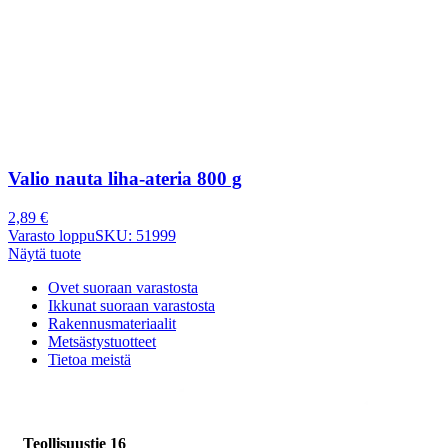
Valio nauta liha-ateria 800 g
2,89
€
Varasto loppu
SKU: 51999
Näytä tuote
Ovet suoraan varastosta
Ikkunat suoraan varastosta
Rakennusmateriaalit
Metsästystuotteet
Tietoa meistä
Teollisuustie 16