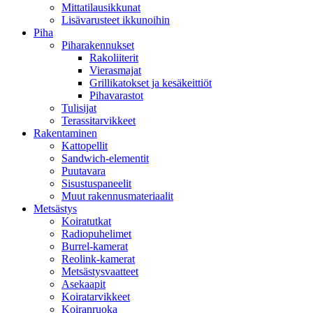
Mittatilausikkunat
Lisävarusteet ikkunoihin
Piha
Piharakennukset
Rakoliiterit
Vierasmajat
Grillikatokset ja kesäkeittiöt
Pihavarastot
Tulisijat
Terassitarvikkeet
Rakentaminen
Kattopellit
Sandwich-elementit
Puutavara
Sisustuspaneelit
Muut rakennusmateriaalit
Metsästys
Koiratutkat
Radiopuhelimet
Burrel-kamerat
Reolink-kamerat
Metsästysvaatteet
Asekaapit
Koiratarvikkeet
Koiranruoka