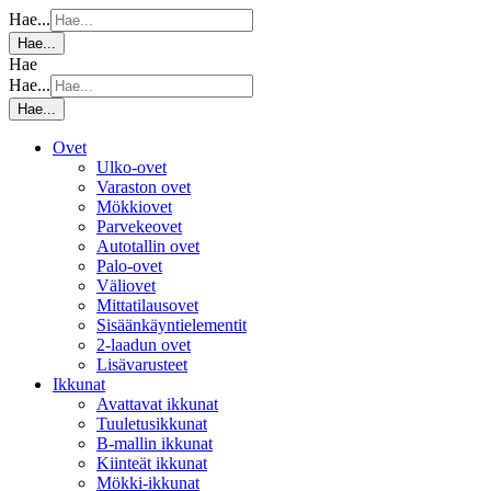
Hae...
Hae...
Hae
Hae...
Hae...
Ovet
Ulko-ovet
Varaston ovet
Mökkiovet
Parvekeovet
Autotallin ovet
Palo-ovet
Väliovet
Mittatilausovet
Sisäänkäyntielementit
2-laadun ovet
Lisävarusteet
Ikkunat
Avattavat ikkunat
Tuuletusikkunat
B-mallin ikkunat
Kiinteät ikkunat
Mökki-ikkunat