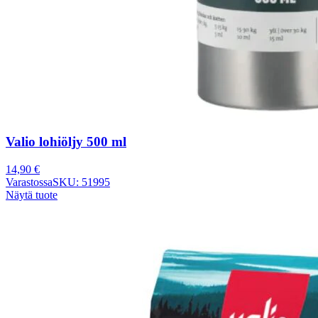
Valio lohiöljy 500 ml
14,90
€
Varastossa
SKU: 51995
Näytä tuote