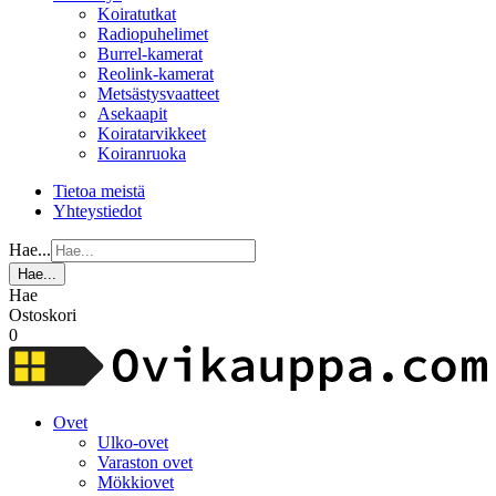
Koiratutkat
Radiopuhelimet
Burrel-kamerat
Reolink-kamerat
Metsästysvaatteet
Asekaapit
Koiratarvikkeet
Koiranruoka
Tietoa meistä
Yhteystiedot
Hae...
Hae...
Hae
Ostoskori
0
Ovet
Ulko-ovet
Varaston ovet
Mökkiovet