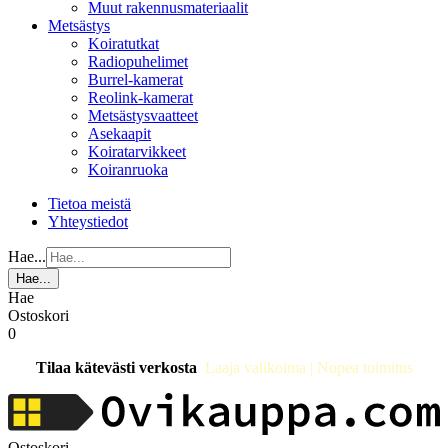
Muut rakennusmateriaalit
Metsästys
Koiratutkat
Radiopuhelimet
Burrel-kamerat
Reolink-kamerat
Metsästysvaatteet
Asekaapit
Koiratarvikkeet
Koiranruoka
Tietoa meistä
Yhteystiedot
Hae...
Hae...
Hae
Ostoskori
0
Tilaa kätevästi verkosta
Laaja valikoima | Nopea toimitus
Ostoskori