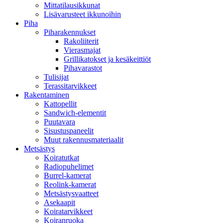
Mittatilausikkunat
Lisävarusteet ikkunoihin
Piha
Piharakennukset
Rakoliiterit
Vierasmajat
Grillikatokset ja kesäkeittiöt
Pihavarastot
Tulisijat
Terassitarvikkeet
Rakentaminen
Kattopellit
Sandwich-elementit
Puutavara
Sisustuspaneelit
Muut rakennusmateriaalit
Metsästys
Koiratutkat
Radiopuhelimet
Burrel-kamerat
Reolink-kamerat
Metsästysvaatteet
Asekaapit
Koiratarvikkeet
Koiranruoka