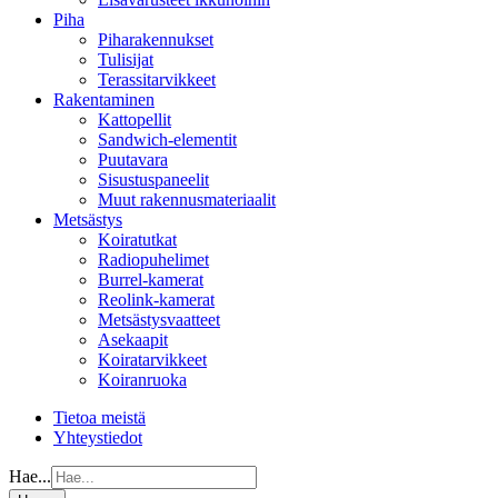
Piha
Piharakennukset
Tulisijat
Terassitarvikkeet
Rakentaminen
Kattopellit
Sandwich-elementit
Puutavara
Sisustuspaneelit
Muut rakennusmateriaalit
Metsästys
Koiratutkat
Radiopuhelimet
Burrel-kamerat
Reolink-kamerat
Metsästysvaatteet
Asekaapit
Koiratarvikkeet
Koiranruoka
Tietoa meistä
Yhteystiedot
Hae...