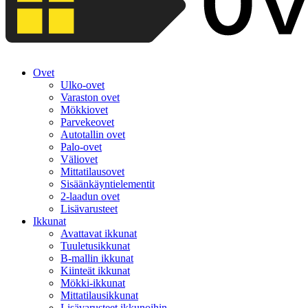
Ovet
Ulko-ovet
Varaston ovet
Mökkiovet
Parvekeovet
Autotallin ovet
Palo-ovet
Väliovet
Mittatilausovet
Sisäänkäyntielementit
2-laadun ovet
Lisävarusteet
Ikkunat
Avattavat ikkunat
Tuuletusikkunat
B-mallin ikkunat
Kiinteät ikkunat
Mökki-ikkunat
Mittatilausikkunat
Lisävarusteet ikkunoihin