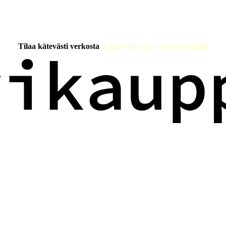
Tilaa kätevästi verkosta
Laaja valikoima | Nopea toimitus