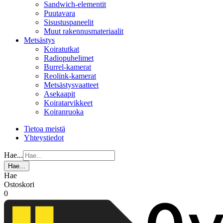
Sandwich-elementit
Puutavara
Sisustuspaneelit
Muut rakennusmateriaalit
Metsästys
Koiratutkat
Radiopuhelimet
Burrel-kamerat
Reolink-kamerat
Metsästysvaatteet
Asekaapit
Koiratarvikkeet
Koiranruoka
Tietoa meistä
Yhteystiedot
Hae...
Hae...
Hae
Ostoskori
0