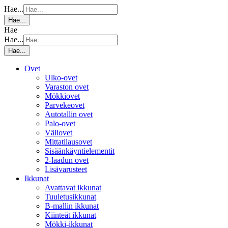
Hae...
Hae...
Hae
Hae...
Hae...
Ovet
Ulko-ovet
Varaston ovet
Mökkiovet
Parvekeovet
Autotallin ovet
Palo-ovet
Väliovet
Mittatilausovet
Sisäänkäyntielementit
2-laadun ovet
Lisävarusteet
Ikkunat
Avattavat ikkunat
Tuuletusikkunat
B-mallin ikkunat
Kiinteät ikkunat
Mökki-ikkunat