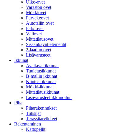
Ulko-ovet
Varaston ovet
Mökkiovet
Parvekeovet
Autotallin ovet
Palo-ovet
Väliovet
Mittatilausovet
Sisäänkäyntielementit
2-laadun ovet
Lisävarusteet
Ikkunat
Avattavat ikkunat
Tuuletusikkunat
B-mallin ikkunat
Kiinteät ikkunat
Mökki-ikkunat
Mittatilausikkunat
Lisävarusteet ikkunoihin
Piha
Piharakennukset
Tulisijat
Terassitarvikkeet
Rakentaminen
Kattopellit