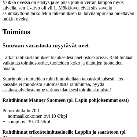
Vaikka ovessa on eristys ja se pitää jonkin verran lämpöä myös
talvella, sen U-arvo oli yli 1. Mökkiovet eivät siis sovellu
asuinkäyttöön tarkoitetun rakennuksen tai talvilämpimänä pidettävän
mökin oveksi.
Toimitus
Suoraan varastosta myytävät ovet
Tarkat rahtikustannukset tilauksellesi näet ostoskorissa. Rahtihintaan
vaikuttaa toimitusosoite, tuotteiden koko ja tilattujen tuotteiden
määrä.
Suurimpien tuotteiden rahti hinnoitellaan tapauskohtaisesti. Jos
kassalle ei muodostu automaattista rahtihintaa, pyydä
asiakaspalvelustamme tarjous tilauksesi toimituskuluista!
Rahtihinnat Manner-Suomeen (pl. Lapin pohjoisemmat osat)
Perusrahtikulu 70 €
+ normaalikokoinen ovi 10 €/kpl
+ isompi ovi 30-70 €/kpl
Rahtihinnat erikoistoimitusalueille Lappiin ja saaristoon (pl.