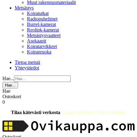
Muut rakennusmateriaalit
Metsästys
Koiratutkat
Radiopuhelimet
Burrel-kamerat
Reolink-kamerat
Metsästysvaatteet
Asekaapit
Koiratarvikkeet
Koiranruoka
Tietoa meistä
Yhteystiedot
Hae...
Hae...
Hae
Ostoskori
0
Tilaa kätevästi verkosta
Laaja valikoima | Nopea toimitus
Ostoskori