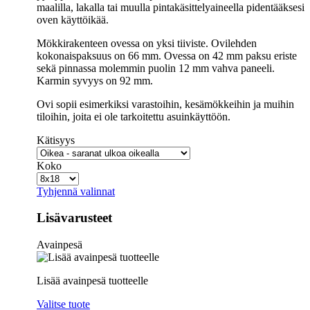
maalilla, lakalla tai muulla pintakäsittelyaineella pidentääksesi
oven käyttöikää.
Mökkirakenteen ovessa on yksi tiiviste. Ovilehden
kokonaispaksuus on 66 mm. Ovessa on 42 mm paksu eriste
sekä pinnassa molemmin puolin 12 mm vahva paneeli.
Karmin syvyys on 92 mm.
Ovi sopii esimerkiksi varastoihin, kesämökkeihin ja muihin
tiloihin, joita ei ole tarkoitettu asuinkäyttöön.
Kätisyys
Koko
Tyhjennä valinnat
Lisävarusteet
Avainpesä
Lisää avainpesä tuotteelle
Valitse tuote