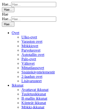
Hae...
Hae...
Hae
Hae...
Hae...
Ovet
Ulko-ovet
Varaston ovet
Mökkiovet
Parvekeovet
Autotallin ovet
Palo-ovet
Väliovet
Mittatilausovet
Sisäänkäyntielementit
2-laadun ovet
Lisävarusteet
Ikkunat
Avattavat ikkunat
Tuuletusikkunat
B-mallin ikkunat
Kiinteät ikkunat
Mökki-ikkunat