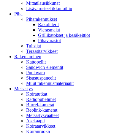
Mittatilausikkunat
Lisävarusteet ikkunoihin
Piha
Piharakennukset
Rakoliiterit
Vierasmajat
Grillikatokset ja kesäkeittiöt
Pihavarastot
Tulisijat
Terassitarvikkeet
Rakentaminen
Kattopellit
Sandwich-elementit
Puutavara
Sisustuspaneelit
Muut rakennusmateriaalit
Metsästys
Koiratutkat
Radiopuhelimet
Burrel-kamerat
Reolink-kamerat
Metsästysvaatteet
Asekaapit
Koiratarvikkeet
Koiranruoka