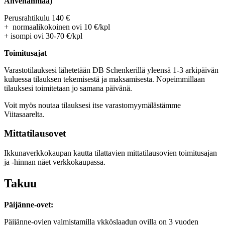
Ahvenanmaa)
Perusrahtikulu 140 €
+ normaalikokoinen ovi 10 €/kpl
+ isompi ovi 30-70 €/kpl
Toimitusajat
Varastotilauksesi lähetetään DB Schenkerillä yleensä 1-3 arkipäivän
kuluessa tilauksen tekemisestä ja maksamisesta. Nopeimmillaan
tilauksesi toimitetaan jo samana päivänä.
Voit myös noutaa tilauksesi itse varastomyymälästämme
Viitasaarelta.
Mittatilausovet
Ikkunaverkkokaupan kautta tilattavien mittatilausovien toimitusajan
ja -hinnan näet verkkokaupassa.
Takuu
Päijänne-ovet:
Päijänne-ovien valmistamilla ykköslaadun ovilla on 3 vuoden