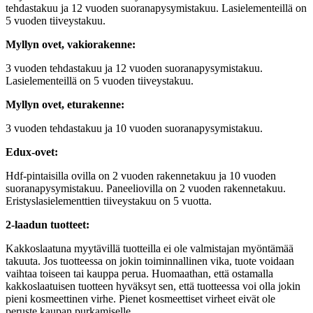
tehdastakuu ja 12 vuoden suoranapysymistakuu. Lasielementeillä on
5 vuoden tiiveystakuu.
Myllyn ovet, vakiorakenne:
3 vuoden tehdastakuu ja 12 vuoden suoranapysymistakuu.
Lasielementeillä on 5 vuoden tiiveystakuu.
Myllyn ovet, eturakenne:
3 vuoden tehdastakuu ja 10 vuoden suoranapysymistakuu.
Edux-ovet:
Hdf-pintaisilla ovilla on 2 vuoden rakennetakuu ja 10 vuoden
suoranapysymistakuu. Paneeliovilla on 2 vuoden rakennetakuu.
Eristyslasielementtien tiiveystakuu on 5 vuotta.
2-laadun tuotteet:
Kakkoslaatuna myytävillä tuotteilla ei ole valmistajan myöntämää
takuuta. Jos tuotteessa on jokin toiminnallinen vika, tuote voidaan
vaihtaa toiseen tai kauppa perua. Huomaathan, että ostamalla
kakkoslaatuisen tuotteen hyväksyt sen, että tuotteessa voi olla jokin
pieni kosmeettinen virhe. Pienet kosmeettiset virheet eivät ole
peruste kaupan purkamiselle.