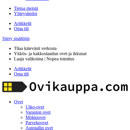
Tietoa meistä
Yhteystiedot
Artikkelit
Oma tili
Siirry sisältöön
Tilaa kätevästi verkosta
Ykkös- ja kakkoslaadun ovet ja ikkunat
Laaja valikoima | Nopea toimitus
Artikkelit
Oma tili
Ovet
Ulko-ovet
Varaston ovet
Mökkiovet
Parvekeovet
Autotallin ovet