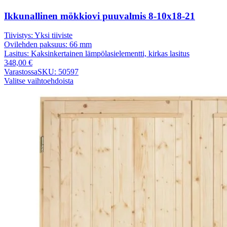
Ikkunallinen mökkiovi puuvalmis 8-10x18-21
Tiivistys:
Yksi tiiviste
Ovilehden paksuus:
66 mm
Lasitus:
Kaksinkertainen lämpölasielementti, kirkas lasitus
348,00
€
Varastossa
SKU: 50597
Valitse vaihtoehdoista