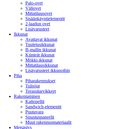
Palo-ovet
Väliovet
Mittatilausovet
Sisäänkäyntielementit
2-laadun ovet
Lisävarusteet
Ikkunat
Avattavat ikkunat
Tuuletusikkunat
B-mallin ikkunat
Kiinteät ikkunat
Mökki-ikkunat
Mittatilausikkunat
Lisävarusteet ikkunoihin
Piha
Piharakennukset
Tulisijat
Terassitarvikkeet
Rakentaminen
Kattopellit
Sandwich-elementit
Puutavara
Sisustuspaneelit
Muut rakennusmateriaalit
Metsästys