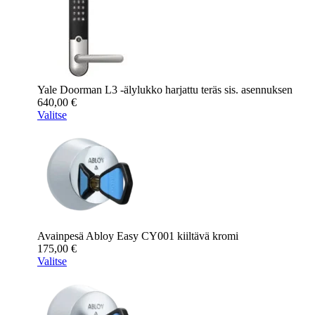
Yale Doorman L3 -älylukko harjattu teräs sis. asennuksen
640,00
€
Valitse
Avainpesä Abloy Easy CY001 kiiltävä kromi
175,00
€
Valitse