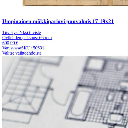
Umpinainen mökkipariovi puuvalmis 17-19x21
Tiivistys:
Yksi tiiviste
Ovilehden paksuus:
66 mm
600,00
€
Varastossa
SKU: 50631
Valitse vaihtoehdoista