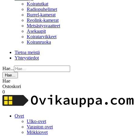
Koiratutkat
Radiopuhelimet
Burrel-kamerat
Reolink-kamerat
Metsästysvaatteet
Asekaapit
Koiratarvikkeet
Koiranruoka
Tietoa meistä
Yhteystiedot
Hae...
Hae...
Hae
Ostoskori
0
Ovet
Ulko-ovet
Varaston ovet
Mökkiovet