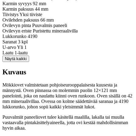
Karmin syvyys
92 mm
Karmin paksuus
44 mm
Tiivistys
Yksi tiiviste
Ovilehden paksuus
66 mm
Ovilevyn pinta
Puuvalmis paneeli
Ovilevyn eriste
Puristettu mineraalivilla
Lukkorunko
4190
Saranat
3 kpl
U-arvo
Yli 1
Laatu
1-laatu
Näytä kaikki
Kuvaus
Mökkiovet valmistetaan pohjoiseurooppalaisesta kuusesta ja
männystä. Oven pinnassa on molemmin puolin 12×121 mm
panelointi, joka on naulattu kiinni oven runkoon. Oven sisällä on 42
mm mineraalivillaa. Ovessa on kolme säädettävää saranaa ja 4190
lukkorunko, johon sopii kaikki yleisimmät lukot.
Puuvalmiit paneeliovet tulee käsitellä maalilla, lakalla tai muulla
vastaavalla pintakäsittelyaineella, jotta ovi kestää mahdollisimman
hyvin aikaa.