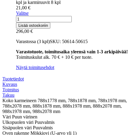
kpl ja karmiruuvit 8 kpl
21,00
€
Valitse
Umpinainen
mökkiovi
Lisää ostoskoriin
puuvalmis
296,00
€
8-
10x18-
Varastossa (3 kpl)
SKU: 50614-50615
21
määrä
Varastotuote, toimitusaika yleensä vain 1-3 arkipäivää!
Toimituskulut alk. 70 € + 10 € per tuote.
Näytä toimitusehdot
Tuotetiedot
Kuvaus
Toimitus
Takuu
Koko karmeineen
788x1778 mm, 788x1878 mm, 788x1978 mm,
788x2078 mm, 888x1878 mm, 888x1978 mm, 888x2078 mm,
988x1978 mm, 988x2078 mm
Väri
Puun värinen
Ulkopuolen väri
Puuvalmis
Sisäpuolen väri
Puuvalmis
Oven rakenne
Mökkiovi (U-arvo yli 1)