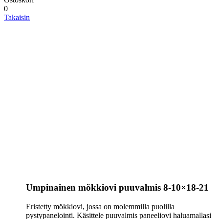
0
Takaisin
Umpinainen mökkiovi puuvalmis 8-10×18-21
Eristetty mökkiovi, jossa on molemmilla puolilla
pystypanelointi. Käsittele puuvalmis paneeliovi haluamallasi