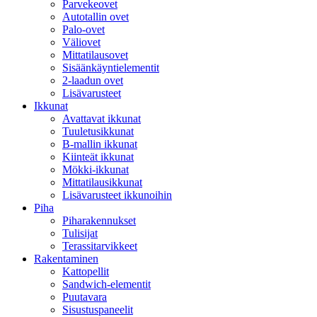
Parvekeovet
Autotallin ovet
Palo-ovet
Väliovet
Mittatilausovet
Sisäänkäyntielementit
2-laadun ovet
Lisävarusteet
Ikkunat
Avattavat ikkunat
Tuuletusikkunat
B-mallin ikkunat
Kiinteät ikkunat
Mökki-ikkunat
Mittatilausikkunat
Lisävarusteet ikkunoihin
Piha
Piharakennukset
Tulisijat
Terassitarvikkeet
Rakentaminen
Kattopellit
Sandwich-elementit
Puutavara
Sisustuspaneelit