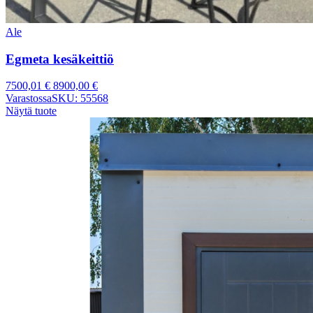
Ale
Egmeta kesäkeittiö
7500,01
€
8900,00
€
Varastossa
SKU: 55568
Näytä tuote