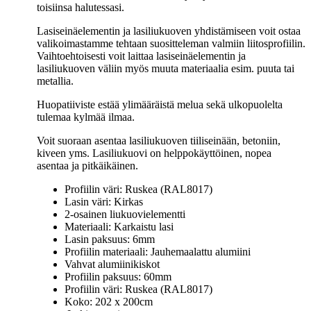
toisiinsa halutessasi.
Lasiseinäelementin ja lasiliukuoven yhdistämiseen voit ostaa
valikoimastamme tehtaan suositteleman valmiin liitosprofiilin.
Vaihtoehtoisesti voit laittaa lasiseinäelementin ja
lasiliukuoven väliin myös muuta materiaalia esim. puuta tai
metallia.
Huopatiiviste estää ylimääräistä melua sekä ulkopuolelta
tulemaa kylmää ilmaa.
Voit suoraan asentaa lasiliukuoven tiiliseinään, betoniin,
kiveen yms. Lasiliukuovi on helppokäyttöinen, nopea
asentaa ja pitkäikäinen.
Profiilin väri:​ Ruskea (RAL8017)
Lasin väri: Kirkas
2-osainen liukuovielementti
Materiaali: Karkaistu lasi
Lasin paksuus: 6mm
Profiilin materiaali: Jauhemaalattu alumiini
Vahvat alumiinikiskot
Profiilin paksuus: 60mm
Profiilin väri: Ruskea (RAL8017)
Koko: 202 x 200cm