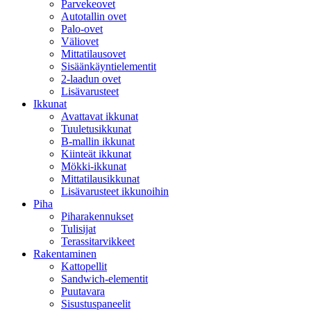
Parvekeovet
Autotallin ovet
Palo-ovet
Väliovet
Mittatilausovet
Sisäänkäyntielementit
2-laadun ovet
Lisävarusteet
Ikkunat
Avattavat ikkunat
Tuuletusikkunat
B-mallin ikkunat
Kiinteät ikkunat
Mökki-ikkunat
Mittatilausikkunat
Lisävarusteet ikkunoihin
Piha
Piharakennukset
Tulisijat
Terassitarvikkeet
Rakentaminen
Kattopellit
Sandwich-elementit
Puutavara
Sisustuspaneelit