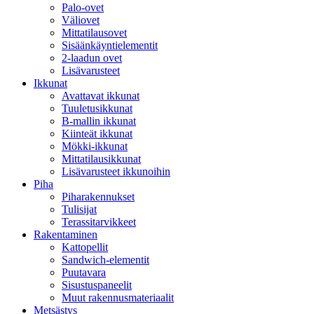
Palo-ovet
Väliovet
Mittatilausovet
Sisäänkäyntielementit
2-laadun ovet
Lisävarusteet
Ikkunat
Avattavat ikkunat
Tuuletusikkunat
B-mallin ikkunat
Kiinteät ikkunat
Mökki-ikkunat
Mittatilausikkunat
Lisävarusteet ikkunoihin
Piha
Piharakennukset
Tulisijat
Terassitarvikkeet
Rakentaminen
Kattopellit
Sandwich-elementit
Puutavara
Sisustuspaneelit
Muut rakennusmateriaalit
Metsästys