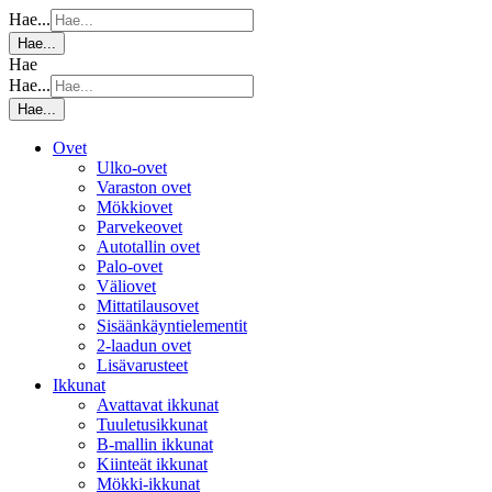
Hae...
Hae...
Hae
Hae...
Hae...
Ovet
Ulko-ovet
Varaston ovet
Mökkiovet
Parvekeovet
Autotallin ovet
Palo-ovet
Väliovet
Mittatilausovet
Sisäänkäyntielementit
2-laadun ovet
Lisävarusteet
Ikkunat
Avattavat ikkunat
Tuuletusikkunat
B-mallin ikkunat
Kiinteät ikkunat
Mökki-ikkunat