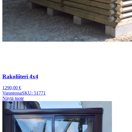
Rakoliiteri 4x4
1290,00
€
Varastossa
SKU: 51771
Näytä tuote