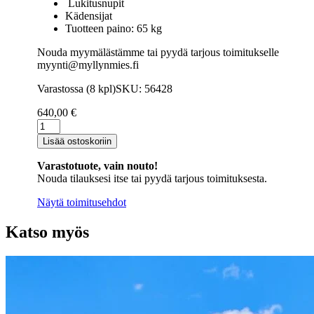
Lukitusnupit
Kädensijat
Tuotteen paino: 65 kg
Nouda myymälästämme tai pyydä tarjous toimitukselle
myynti@myllynmies.fi
Varastossa (8 kpl)
SKU: 56428
640,00
€
Terassin
lasiliukuovi
Lisää ostoskoriin
202
x
Varastotuote, vain nouto!
200
Nouda tilauksesi itse tai pyydä tarjous toimituksesta.
cm
määrä
Näytä toimitusehdot
Katso myös