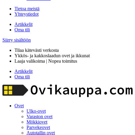
Tietoa meistä
Yhteystiedot
Artikkelit
Oma tili
Siirry sisältöön
Tilaa kätevästi verkosta
Ykkös- ja kakkoslaadun ovet ja ikkunat
Laaja valikoima | Nopea toimitus
Artikkelit
Oma tili
Ovet
Ulko-ovet
Varaston ovet
Mökkiovet
Parvekeovet
Autotallin ovet