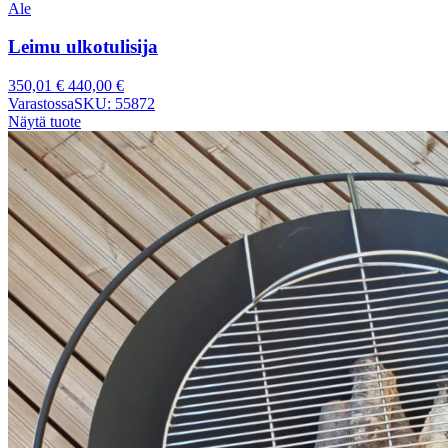
Ale
Leimu ulkotulisija
350,01
€
440,00
€
Varastossa
SKU: 55872
Näytä tuote