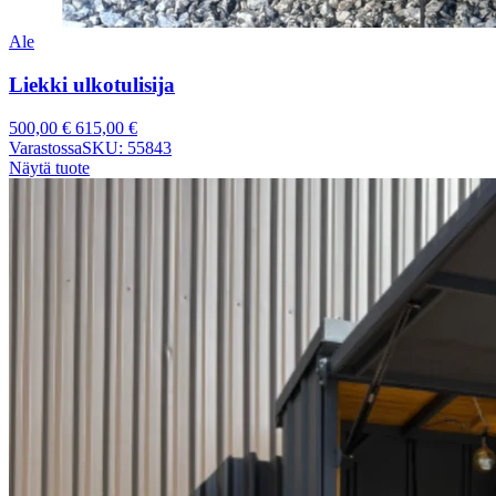
Ale
Liekki ulkotulisija
500,00
€
615,00
€
Varastossa
SKU: 55843
Näytä tuote