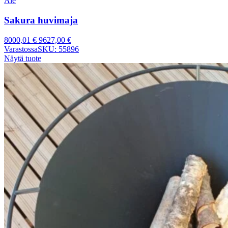
Ale
Sakura huvimaja
8000,01
€
9627,00
€
Varastossa
SKU: 55896
Näytä tuote