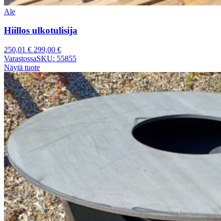
Ale
Hiillos ulkotulisija
250,01
€
299,00
€
Varastossa
SKU: 55855
Näytä tuote