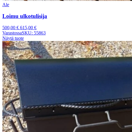
Ale
Loimu ulkotulisija
500,00
€
615,00
€
Varastossa
SKU: 55863
Näytä tuote