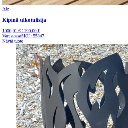
Ale
Kipinä ulkotulisija
1000,01
€
1190,00
€
Varastossa
SKU: 55847
Näytä tuote