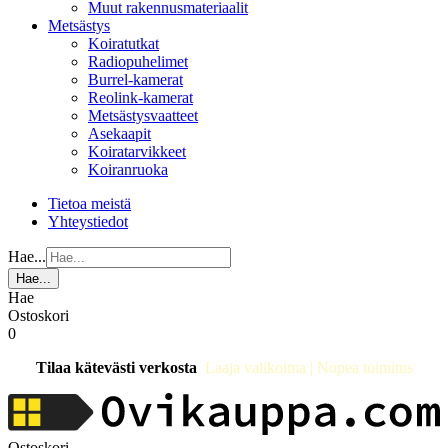
Muut rakennusmateriaalit
Metsästys
Koiratutkat
Radiopuhelimet
Burrel-kamerat
Reolink-kamerat
Metsästysvaatteet
Asekaapit
Koiratarvikkeet
Koiranruoka
Tietoa meistä
Yhteystiedot
Hae...
Hae...
Hae
Ostoskori
0
Tilaa kätevästi verkosta
Laaja valikoima | Nopea toimitus
Ostoskori