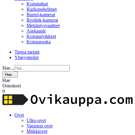
Koiratutkat
Radiopuhelimet
Burrel-kamerat
Reolink-kamerat
Metsästysvaatteet
Asekaapit
Koiratarvikkeet
Koiranruoka
Tietoa meistä
Yhteystiedot
Hae...
Hae...
Hae
Ostoskori
0
Ovet
Ulko-ovet
Varaston ovet
Mökkiovet