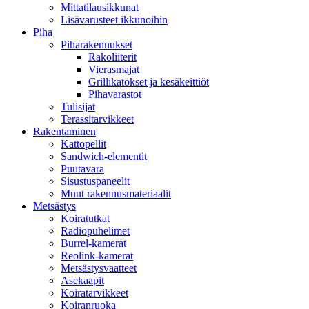
Mittatilausikkunat
Lisävarusteet ikkunoihin
Piha
Piharakennukset
Rakoliiterit
Vierasmajat
Grillikatokset ja kesäkeittiöt
Pihavarastot
Tulisijat
Terassitarvikkeet
Rakentaminen
Kattopellit
Sandwich-elementit
Puutavara
Sisustuspaneelit
Muut rakennusmateriaalit
Metsästys
Koiratutkat
Radiopuhelimet
Burrel-kamerat
Reolink-kamerat
Metsästysvaatteet
Asekaapit
Koiratarvikkeet
Koiranruoka