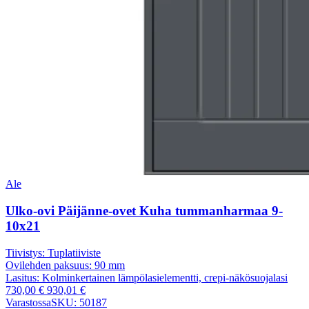
Ale
Ulko-ovi Päijänne-ovet Kuha tummanharmaa 9-
10x21
Tiivistys:
Tuplatiiviste
Ovilehden paksuus:
90 mm
Lasitus:
Kolminkertainen lämpölasielementti, crepi-näkösuojalasi
730,00
€
930,01
€
Varastossa
SKU: 50187