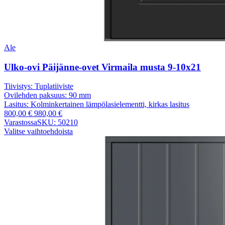
Ale
Ulko-ovi Päijänne-ovet Virmaila musta 9-10x21
Tiivistys:
Tuplatiiviste
Ovilehden paksuus:
90 mm
Lasitus:
Kolminkertainen lämpölasielementti, kirkas lasitus
800,00
€
980,00
€
Varastossa
SKU: 50210
Valitse vaihtoehdoista