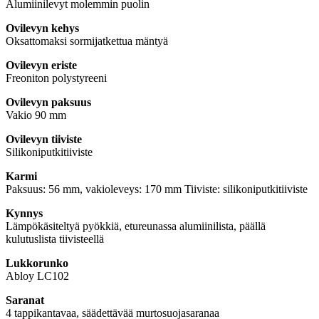
Alumiinilevyt molemmin puolin
Ovilevyn kehys
Oksattomaksi sormijatkettua mäntyä
Ovilevyn eriste
Freoniton polystyreeni
Ovilevyn paksuus
Vakio 90 mm
Ovilevyn tiiviste
Silikoniputkitiiviste
Karmi
Paksuus: 56 mm, vakioleveys: 170 mm Tiiviste: silikoniputkitiiviste
Kynnys
Lämpökäsiteltyä pyökkiä, etureunassa alumiinilista, päällä
kulutuslista tiivisteellä
Lukkorunko
Abloy LC102
Saranat
4 tappikantavaa, säädettävää murtosuojasaranaa