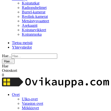
Koiratutkat
Radiopuhelimet
Burrel-kamerat
Reolink-kamerat
Metsästysvaatteet
Asekaapit
Koiratarvikkeet
Koiranruoka
Tietoa meistä
Yhteystiedot
Hae...
Hae...
Hae
Ostoskori
0
Ovet
Ulko-ovet
Varaston ovet
Mökkiovet