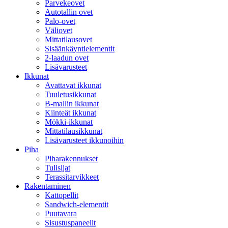
Parvekeovet
Autotallin ovet
Palo-ovet
Väliovet
Mittatilausovet
Sisäänkäyntielementit
2-laadun ovet
Lisävarusteet
Ikkunat
Avattavat ikkunat
Tuuletusikkunat
B-mallin ikkunat
Kiinteät ikkunat
Mökki-ikkunat
Mittatilausikkunat
Lisävarusteet ikkunoihin
Piha
Piharakennukset
Tulisijat
Terassitarvikkeet
Rakentaminen
Kattopellit
Sandwich-elementit
Puutavara
Sisustuspaneelit