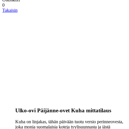
0
Takaisin
Ulko-ovi Päijänne-ovet Kuha mittatilaus
Kuha on linjakas, tähän päivään tuotu versio perinneovesta,
joka monia suomalaisia koteja tyylisuunnasta ja iästä