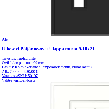
Ale
Ulko-ovi Päijänne-ovet Ulappa musta 9-10x21
Tiivistys:
Tuplatiiviste
Ovilehden paksuus:
90 mm
Lasitus:
Kolminkertainen lämpölasielementti, kirkas lasitus
Alk.
790,00
€
980,00
€
Varastossa
SKU: 50197
Valitse vaihtoehdoista