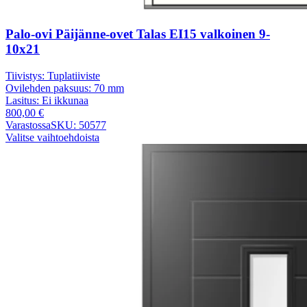
Palo-ovi Päijänne-ovet Talas EI15 valkoinen 9-
10x21
Tiivistys:
Tuplatiiviste
Ovilehden paksuus:
70 mm
Lasitus:
Ei ikkunaa
800,00
€
Varastossa
SKU: 50577
Valitse vaihtoehdoista