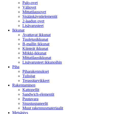
Palo-ovet
Väliovet
Mittatilausovet
Sisäänkäyntielementit
2-laadun ovet
Lisävarusteet
Ikkunat
Avattavat ikkunat
Tuuletusikkunat
B-mallin ikkunat
Kiinteät ikkunat
Mökki-ikkunat
Mittatilausikkunat
Lisävarusteet ikkunoihin
Piha
Piharakennukset
Tulisijat
Terassitarvikkeet
Rakentaminen
Kattopellit
Sandwich-elementit
Puutavara
Sisustuspaneelit
Muut rakennusmateriaalit
Metsästys