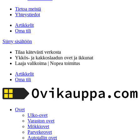
Tietoa meistä
Yhteystiedot
Artikkelit
Oma tili
Siirry sisältöön
Tilaa kätevästi verkosta
Ykkös- ja kakkoslaadun ovet ja ikkunat
Laaja valikoima | Nopea toimitus
Artikkelit
Oma tili
Ovet
Ulko-ovet
Varaston ovet
Mökkiovet
Parvekeovet
Autotallin ovet