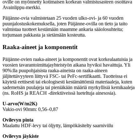
oville on myönnetty kotimaisen korkean valmistusasteen osoittava
Avainlippu-merkki.
Päijänne-ovia valmistetaan 25 vuoden ulko-ovi- ja 60 vuoden
puunjalostuskokemuksella, joten Päijänne-ovilla on tieto ja taito
valmistaa tuotteet kestämään maamme ankaria sääolosuhteita;
torjumaan pakkasta ja sietämään kosteutta.
Raaka-aineet ja komponentit
Päijänne-ovien raaka-aineet ja komponentit ovat korkealaatuisia ja
vuosien tavarantoimittajayhteistyön aikana hyviksi havaittuja. Yli
90%:lla puupohjaisista raaka-aineista on raaka-aineen
jäljitettävyyteen liittyvä FSC- tai PeFc-sertifikaatti. Tuotteissa ei
käytetä eettisesti tai ekologisesti kestämättömiä materiaaleja, kuten
sademetsän puulajeja tai pieniäkään määriä myrkyllisiä kemikaaleja
(ns. RoHS ja REACH -direktiiveissä lueteltuja ainesosia).
U-arvo(W/m2K)
Vakio-ovi 90mm: 0,56–0,87
Ovilevyn pinta
Maalattu HDF-levy tai öljytty, lämpökäsitelty saarniviilu
Ovilevyn jäykiste