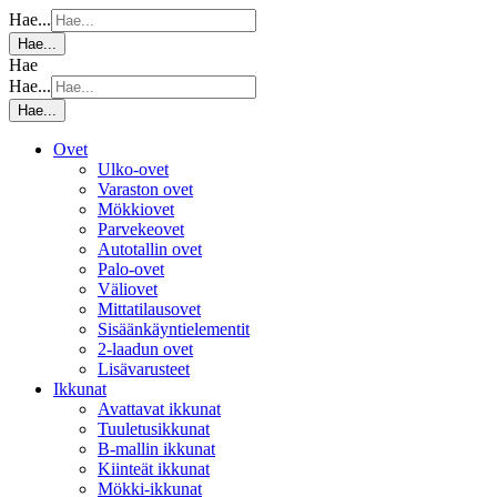
Hae...
Hae...
Hae
Hae...
Hae...
Ovet
Ulko-ovet
Varaston ovet
Mökkiovet
Parvekeovet
Autotallin ovet
Palo-ovet
Väliovet
Mittatilausovet
Sisäänkäyntielementit
2-laadun ovet
Lisävarusteet
Ikkunat
Avattavat ikkunat
Tuuletusikkunat
B-mallin ikkunat
Kiinteät ikkunat
Mökki-ikkunat