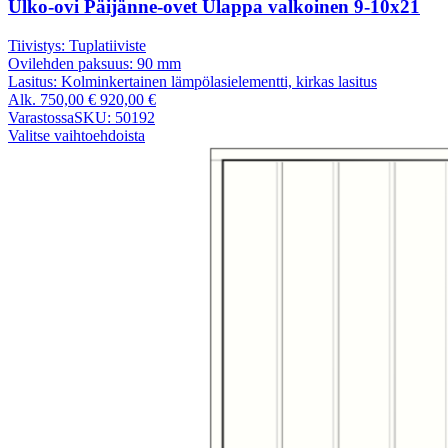
Ulko-ovi Päijänne-ovet Ulappa valkoinen 9-10x21
Tiivistys:
Tuplatiiviste
Ovilehden paksuus:
90 mm
Lasitus:
Kolminkertainen lämpölasielementti, kirkas lasitus
Alk.
750,00
€
920,00
€
Varastossa
SKU: 50192
Valitse vaihtoehdoista