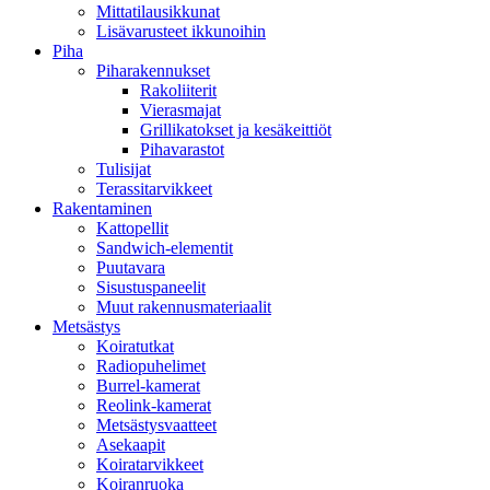
Mittatilausikkunat
Lisävarusteet ikkunoihin
Piha
Piharakennukset
Rakoliiterit
Vierasmajat
Grillikatokset ja kesäkeittiöt
Pihavarastot
Tulisijat
Terassitarvikkeet
Rakentaminen
Kattopellit
Sandwich-elementit
Puutavara
Sisustuspaneelit
Muut rakennusmateriaalit
Metsästys
Koiratutkat
Radiopuhelimet
Burrel-kamerat
Reolink-kamerat
Metsästysvaatteet
Asekaapit
Koiratarvikkeet
Koiranruoka