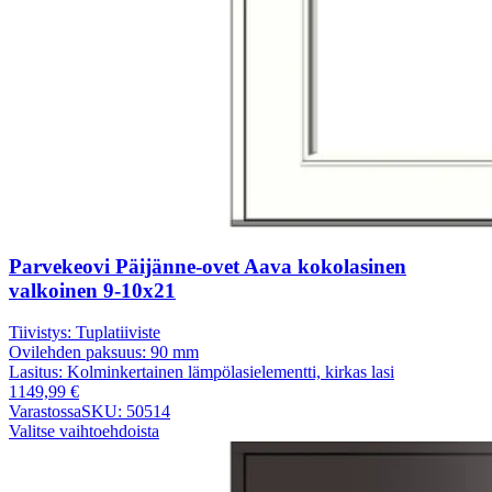
Parvekeovi Päijänne-ovet Aava kokolasinen
valkoinen 9-10x21
Tiivistys:
Tuplatiiviste
Ovilehden paksuus:
90 mm
Lasitus:
Kolminkertainen lämpölasielementti, kirkas lasi
1149,99
€
Varastossa
SKU: 50514
Valitse vaihtoehdoista