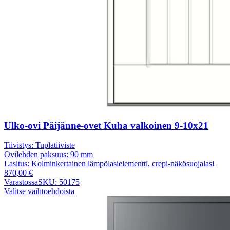
Ulko-ovi Päijänne-ovet Kuha valkoinen 9-10x21
Tiivistys:
Tuplatiiviste
Ovilehden paksuus:
90 mm
Lasitus:
Kolminkertainen lämpölasielementti, crepi-näkösuojalasi
870,00
€
Varastossa
SKU: 50175
Valitse vaihtoehdoista