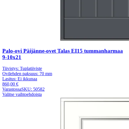
Palo-ovi Päijänne-ovet Talas EI15 tummanharmaa
9-10x21
Tiivistys:
Tuplatiiviste
Ovilehden paksuus:
70 mm
Lasitus:
Ei ikkunaa
860,00
€
Varastossa
SKU: 50582
Valitse vaihtoehdoista