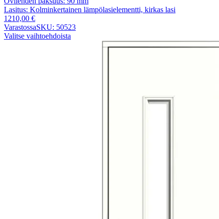
Ovilehden paksuus:
90 mm
Lasitus:
Kolminkertainen lämpölasielementti, kirkas lasi
1210,00
€
Varastossa
SKU: 50523
Valitse vaihtoehdoista