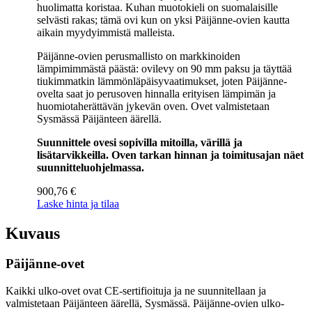
huolimatta koristaa. Kuhan muotokieli on suomalaisille
selvästi rakas; tämä ovi kun on yksi Päijänne-ovien kautta
aikain myydyimmistä malleista.
Päijänne-ovien perusmallisto on markkinoiden
lämpimimmästä päästä: ovilevy on 90 mm paksu ja täyttää
tiukimmatkin lämmönläpäisyvaatimukset, joten Päijänne-
ovelta saat jo perusoven hinnalla erityisen lämpimän ja
huomiotaherättävän jykevän oven. Ovet valmistetaan
Sysmässä Päijänteen äärellä.
Suunnittele ovesi sopivilla mitoilla, värillä ja
lisätarvikkeilla. Oven tarkan hinnan ja toimitusajan näet
suunnitteluohjelmassa.
900,76
€
Laske hinta ja tilaa
Kuvaus
Päijänne-ovet
Kaikki ulko-ovet ovat CE-sertifioituja ja ne suunnitellaan ja
valmistetaan Päijänteen äärellä, Sysmässä. Päijänne-ovien ulko-