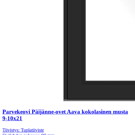
Parvekeovi Päijänne-ovet Aava kokolasinen musta
9-10x21
Tiivistys:
Tuplatiiviste