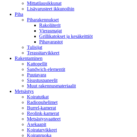
Mittatilausikkunat
Lisävarusteet ikkunoihin
Piha
Piharakennukset
Rakoliiterit
Vierasmajat
Grillikatokset ja kesäkeittiöt
Pihavarastot
Tulisijat
Terassitarvikkeet
Rakentaminen
Kattopellit
Sandwich-elementit
Puutavara
Sisustuspaneelit
Muut rakennusmateriaalit
Metsästys
Koiratutkat
Radiopuhelimet
Burrel-kamerat
Reolink-kamerat
Metsästysvaatteet
Asekaapit
Koiratarvikkeet
Koiranruoka