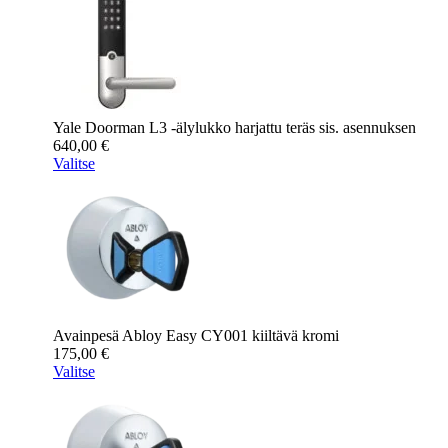
Yale Doorman L3 -älylukko harjattu teräs sis. asennuksen
640,00
€
Valitse
Avainpesä Abloy Easy CY001 kiiltävä kromi
175,00
€
Valitse