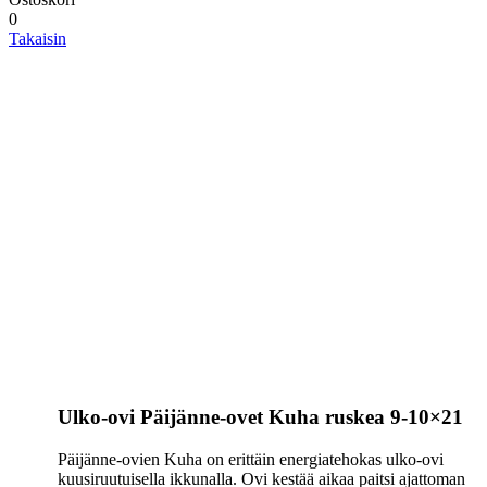
0
Takaisin
Ulko-ovi Päijänne-ovet Kuha ruskea 9-10×21
Päijänne-ovien Kuha on erittäin energiatehokas ulko-ovi
kuusiruutuisella ikkunalla. Ovi kestää aikaa paitsi ajattoman