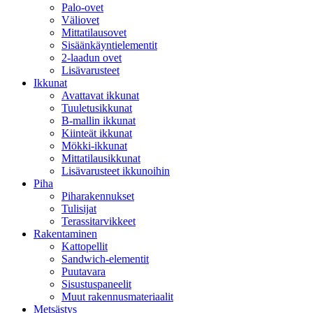
Palo-ovet
Väliovet
Mittatilausovet
Sisäänkäyntielementit
2-laadun ovet
Lisävarusteet
Ikkunat
Avattavat ikkunat
Tuuletusikkunat
B-mallin ikkunat
Kiinteät ikkunat
Mökki-ikkunat
Mittatilausikkunat
Lisävarusteet ikkunoihin
Piha
Piharakennukset
Tulisijat
Terassitarvikkeet
Rakentaminen
Kattopellit
Sandwich-elementit
Puutavara
Sisustuspaneelit
Muut rakennusmateriaalit
Metsästys