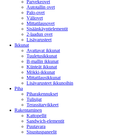
Parvekeovet
Autotallin ovet
Palo-ovet
Väliovet
Mittatilausovet
Sisäänkäyntielementit
2-laadun ovet
Lisävarusteet
Ikkunat
Avattavat ikkunat
Tuuletusikkunat
B-mallin ikkunat
Kiinteät ikkunat
Mökki-ikkunat
Mittatilausikkunat
Lisävarusteet ikkunoihin
Piha
Piharakennukset
Tulisijat
Terassitarvikkeet
Rakentaminen
Kattopellit
Sandwich-elementit
Puutavara
Sisustuspaneelit