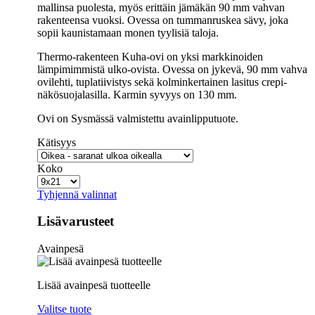
mallinsa puolesta, myös erittäin jämäkän 90 mm vahvan
rakenteensa vuoksi. Ovessa on tummanruskea sävy, joka
sopii kaunistamaan monen tyylisiä taloja.
Thermo-rakenteen Kuha-ovi on yksi markkinoiden
lämpimimmistä ulko-ovista. Ovessa on jykevä, 90 mm vahva
ovilehti, tuplatiivistys sekä kolminkertainen lasitus crepi-
näkösuojalasilla. Karmin syvyys on 130 mm.
Ovi on Sysmässä valmistettu avainlipputuote.
Kätisyys
Koko
Tyhjennä valinnat
Lisävarusteet
Avainpesä
Lisää avainpesä tuotteelle
Valitse tuote