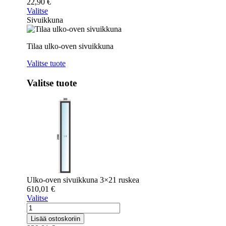
22,90
€
Valitse
Sivuikkuna
Tilaa ulko-oven sivuikkuna
Valitse tuote
Valitse tuote
Ulko-oven sivuikkuna 3×21 ruskea
610,01
€
Valitse
Ulko-
ovi
Lisää ostoskoriin
Päijänne-