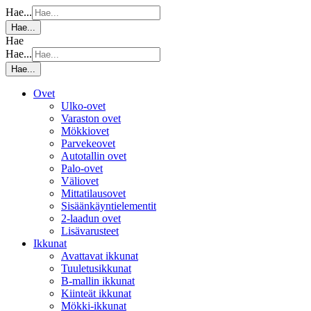
Hae...
Hae...
Hae
Hae...
Hae...
Ovet
Ulko-ovet
Varaston ovet
Mökkiovet
Parvekeovet
Autotallin ovet
Palo-ovet
Väliovet
Mittatilausovet
Sisäänkäyntielementit
2-laadun ovet
Lisävarusteet
Ikkunat
Avattavat ikkunat
Tuuletusikkunat
B-mallin ikkunat
Kiinteät ikkunat
Mökki-ikkunat