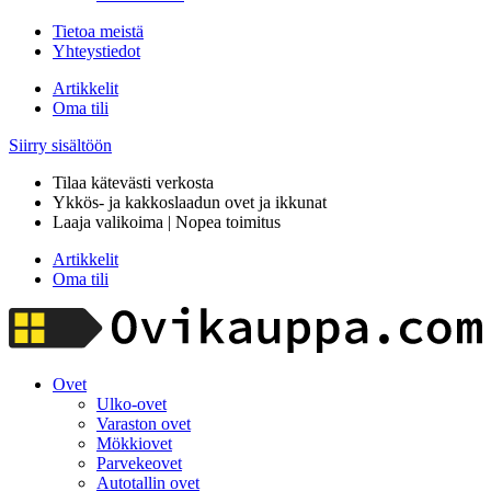
Tietoa meistä
Yhteystiedot
Artikkelit
Oma tili
Siirry sisältöön
Tilaa kätevästi verkosta
Ykkös- ja kakkoslaadun ovet ja ikkunat
Laaja valikoima | Nopea toimitus
Artikkelit
Oma tili
Ovet
Ulko-ovet
Varaston ovet
Mökkiovet
Parvekeovet
Autotallin ovet