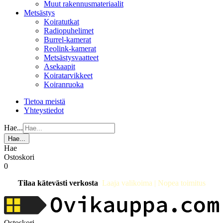
Muut rakennusmateriaalit
Metsästys
Koiratutkat
Radiopuhelimet
Burrel-kamerat
Reolink-kamerat
Metsästysvaatteet
Asekaapit
Koiratarvikkeet
Koiranruoka
Tietoa meistä
Yhteystiedot
Hae...
Hae...
Hae
Ostoskori
0
Tilaa kätevästi verkosta
Laaja valikoima | Nopea toimitus
Ostoskori