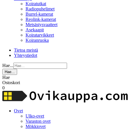
Koiratutkat
Radiopuhelimet
Burrel-kamerat
Reolink-kamerat
Metsästysvaatteet
Asekaapit
Koiratarvikkeet
Koiranruoka
Tietoa meistä
Yhteystiedot
Hae...
Hae...
Hae
Ostoskori
0
Ovet
Ulko-ovet
Varaston ovet
Mökkiovet