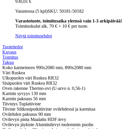
930,01
€
ovet
Kuha
Varastossa (5 kpl)
SKU: 50181-50182
ruskea
9-
Varastotuote, toimitusaika yleensä vain 1-3 arkipäivää!
10x21
Toimituskulut alk. 70 € + 10 € per tuote.
määrä
Näytä toimitusehdot
Tuotetiedot
Kuvaus
Toimitus
Takuu
Koko karmeineen
990x2080 mm, 890x2080 mm
Väri
Ruskea
Ulkopuolen väri
Ruskea RR32
Sisäpuolen väri
Ruskea RR32
Oven rakenne
Thermo-ovi (U-arvo n. 0,56-1)
Karmin syvyys
130 mm
Karmin paksuus
56 mm
Tiivistys
Tuplatiiviste
Tiiviste
Silikoniputkitiiviste ovilehdessä ja karmissa
Ovilehden paksuus
90 mm
Ovilevyn pinta
Maalattu HDF-levy
Ovilevyn jäykiste
Alumiinilevyt molemmin puolin