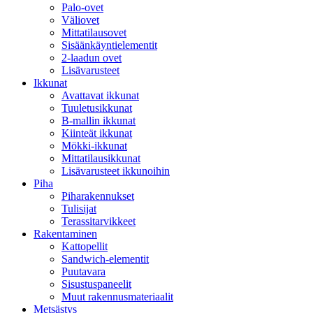
Palo-ovet
Väliovet
Mittatilausovet
Sisäänkäyntielementit
2-laadun ovet
Lisävarusteet
Ikkunat
Avattavat ikkunat
Tuuletusikkunat
B-mallin ikkunat
Kiinteät ikkunat
Mökki-ikkunat
Mittatilausikkunat
Lisävarusteet ikkunoihin
Piha
Piharakennukset
Tulisijat
Terassitarvikkeet
Rakentaminen
Kattopellit
Sandwich-elementit
Puutavara
Sisustuspaneelit
Muut rakennusmateriaalit
Metsästys