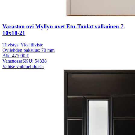
Varaston ovi Myllyn ovet Etu-Toulat valkoinen 7-
10x18-21
Tiivistys:
Yksi tiiviste
Ovilehden paksuus:
70 mm
Alk.
475,00
€
Varastossa
SKU: 54338
Valitse vaihtoehdoista