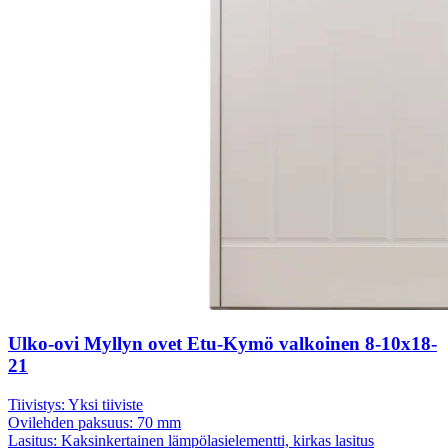
Ulko-ovi Myllyn ovet Etu-Kymö valkoinen 8-10x18-
21
Tiivistys:
Yksi tiiviste
Ovilehden paksuus:
70 mm
Lasitus:
Kaksinkertainen lämpölasielementti, kirkas lasitus