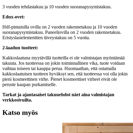
3 vuoden tehdastakuu ja 10 vuoden suoranapysymistakuu.
Edux-ovet:
Hdf-pintaisilla ovilla on 2 vuoden rakennetakuu ja 10 vuoden
suoranapysymistakuu. Paneeliovilla on 2 vuoden rakennetakuu.
Eristyslasielementtien tiiveystakuu on 5 vuotta.
2-laadun tuotteet:
Kakkoslaatuna myytävillä tuotteilla ei ole valmistajan myöntämää
takuuta. Jos tuotteessa on jokin toiminnallinen vika, tuote voidaan
vaihtaa toiseen tai kauppa perua. Huomaathan, että ostamalla
kakkoslaatuisen tuotteen hyväksyt sen, että tuotteessa voi olla jokin
pieni kosmeettinen virhe. Pienet kosmeettiset virheet eivät ole
peruste kaupan purkamiselle.
Tarkat ja ajantasaiset takuuehdot näet aina valmistajan
verkkosivuilta.
Katso myös