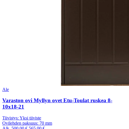
Ale
Varaston ovi Myllyn ovet Etu-Toulat ruskea 8-
10x18-21
Tiivistys:
Yksi tiiviste
Ovilehden paksuus:
70 mm
Alk.
500,00
€
565,00
€