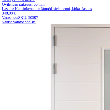
Ovilehden paksuus:
66 mm
Lasitus:
Kaksinkertainen lämpölasielementti, kirkas lasitus
348,00
€
Varastossa
SKU: 50597
Valitse vaihtoehdoista