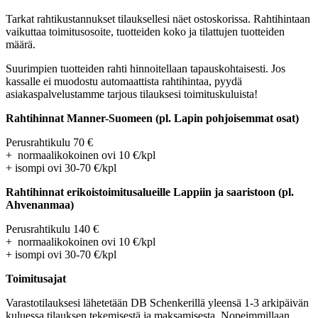
Tarkat rahtikustannukset tilauksellesi näet ostoskorissa. Rahtihintaan
vaikuttaa toimitusosoite, tuotteiden koko ja tilattujen tuotteiden
määrä.
Suurimpien tuotteiden rahti hinnoitellaan tapauskohtaisesti. Jos
kassalle ei muodostu automaattista rahtihintaa, pyydä
asiakaspalvelustamme tarjous tilauksesi toimituskuluista!
Rahtihinnat Manner-Suomeen (pl. Lapin pohjoisemmat osat)
Perusrahtikulu 70 €
+ normaalikokoinen ovi 10 €/kpl
+ isompi ovi 30-70 €/kpl
Rahtihinnat erikoistoimitusalueille Lappiin ja saaristoon (pl.
Ahvenanmaa)
Perusrahtikulu 140 €
+ normaalikokoinen ovi 10 €/kpl
+ isompi ovi 30-70 €/kpl
Toimitusajat
Varastotilauksesi lähetetään DB Schenkerillä yleensä 1-3 arkipäivän
kuluessa tilauksen tekemisestä ja maksamisesta. Nopeimmillaan