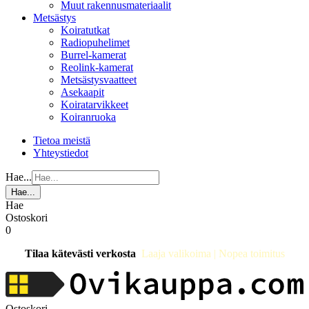
Muut rakennusmateriaalit
Metsästys
Koiratutkat
Radiopuhelimet
Burrel-kamerat
Reolink-kamerat
Metsästysvaatteet
Asekaapit
Koiratarvikkeet
Koiranruoka
Tietoa meistä
Yhteystiedot
Hae...
Hae...
Hae
Ostoskori
0
Tilaa kätevästi verkosta
Laaja valikoima | Nopea toimitus
Ostoskori