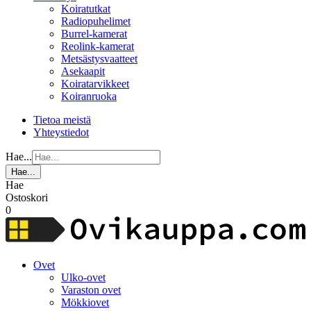
Koiratutkat
Radiopuhelimet
Burrel-kamerat
Reolink-kamerat
Metsästysvaatteet
Asekaapit
Koiratarvikkeet
Koiranruoka
Tietoa meistä
Yhteystiedot
Hae...
Hae...
Hae
Ostoskori
0
Ovet
Ulko-ovet
Varaston ovet
Mökkiovet