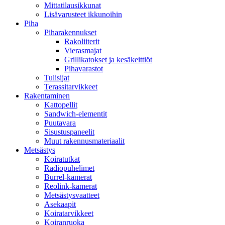
Mittatilausikkunat
Lisävarusteet ikkunoihin
Piha
Piharakennukset
Rakoliiterit
Vierasmajat
Grillikatokset ja kesäkeittiöt
Pihavarastot
Tulisijat
Terassitarvikkeet
Rakentaminen
Kattopellit
Sandwich-elementit
Puutavara
Sisustuspaneelit
Muut rakennusmateriaalit
Metsästys
Koiratutkat
Radiopuhelimet
Burrel-kamerat
Reolink-kamerat
Metsästysvaatteet
Asekaapit
Koiratarvikkeet
Koiranruoka