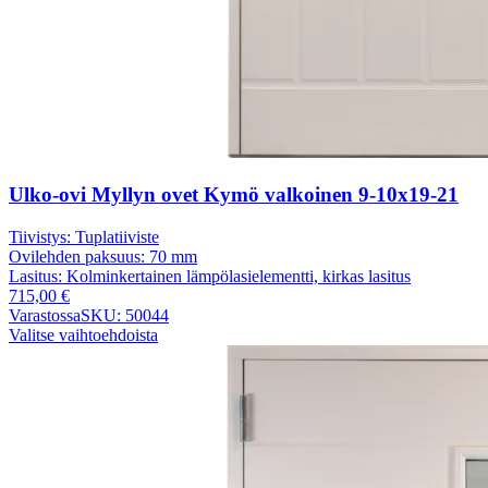
Ulko-ovi Myllyn ovet Kymö valkoinen 9-10x19-21
Tiivistys:
Tuplatiiviste
Ovilehden paksuus:
70 mm
Lasitus:
Kolminkertainen lämpölasielementti, kirkas lasitus
715,00
€
Varastossa
SKU: 50044
Valitse vaihtoehdoista