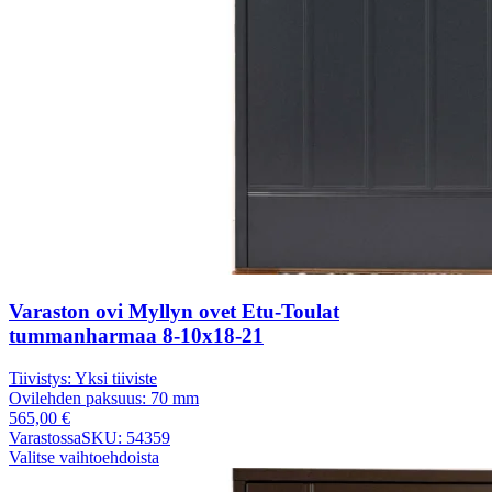
Varaston ovi Myllyn ovet Etu-Toulat
tummanharmaa 8-10x18-21
Tiivistys:
Yksi tiiviste
Ovilehden paksuus:
70 mm
565,00
€
Varastossa
SKU: 54359
Valitse vaihtoehdoista