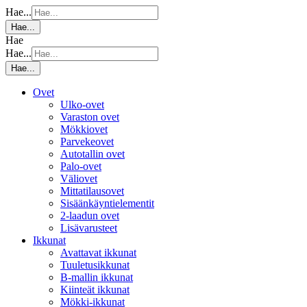
Hae...
Hae...
Hae
Hae...
Hae...
Ovet
Ulko-ovet
Varaston ovet
Mökkiovet
Parvekeovet
Autotallin ovet
Palo-ovet
Väliovet
Mittatilausovet
Sisäänkäyntielementit
2-laadun ovet
Lisävarusteet
Ikkunat
Avattavat ikkunat
Tuuletusikkunat
B-mallin ikkunat
Kiinteät ikkunat
Mökki-ikkunat