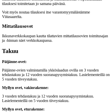
tilauksesi toimitetaan jo samana päivänä.
Voit myös noutaa tilauksesi itse varastomyymälästämme
Viitasaarelta.
Mittatilausovet
Ikkunaverkkokaupan kautta tilattavien mittatilausovien toimitusajan
ja -hinnan näet verkkokaupassa.
Takuu
Päijänne-ovet:
Päijänne-ovien valmistamilla ykköslaadun ovilla on 3 vuoden
tehdastakuu ja 12 vuoden suoranapysymistakuu. Lasielementeillä on
5 vuoden tiiveystakuu.
Myllyn ovet, vakiorakenne:
3 vuoden tehdastakuu ja 12 vuoden suoranapysymistakuu.
Lasielementeillä on 5 vuoden tiiveystakuu.
Myllyn ovet, eturakenne: