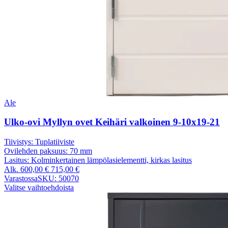
Ale
Ulko-ovi Myllyn ovet Keihäri valkoinen 9-10x19-21
Tiivistys:
Tuplatiiviste
Ovilehden paksuus:
70 mm
Lasitus:
Kolminkertainen lämpölasielementti, kirkas lasitus
Alk.
600,00
€
715,00
€
Varastossa
SKU: 50070
Valitse vaihtoehdoista