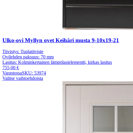
Ulko-ovi Myllyn ovet Keihäri musta 9-10x19-21
Tiivistys:
Tuplatiiviste
Ovilehden paksuus:
70 mm
Lasitus:
Kolminkertainen lämpölasielementti, kirkas lasitus
755,00
€
Varastossa
SKU: 53974
Valitse vaihtoehdoista