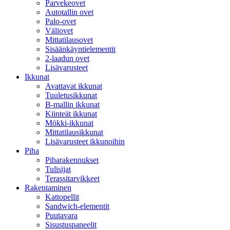
Parvekeovet
Autotallin ovet
Palo-ovet
Väliovet
Mittatilausovet
Sisäänkäyntielementit
2-laadun ovet
Lisävarusteet
Ikkunat
Avattavat ikkunat
Tuuletusikkunat
B-mallin ikkunat
Kiinteät ikkunat
Mökki-ikkunat
Mittatilausikkunat
Lisävarusteet ikkunoihin
Piha
Piharakennukset
Tulisijat
Terassitarvikkeet
Rakentaminen
Kattopellit
Sandwich-elementit
Puutavara
Sisustuspaneelit