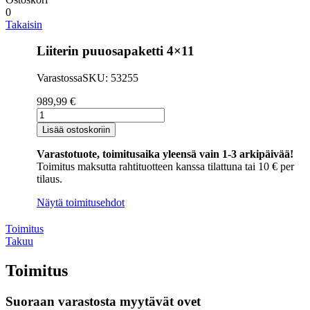
0
Takaisin
Liiterin puuosapaketti 4×11
Varastossa
SKU: 53255
989,99
€
Liiterin
puuosapaketti
Lisää ostoskoriin
4x11
määrä
Varastotuote, toimitusaika yleensä vain 1-3 arkipäivää!
Toimitus maksutta rahtituotteen kanssa tilattuna tai 10 € per
tilaus.
Näytä toimitusehdot
Toimitus
Takuu
Toimitus
Suoraan varastosta myytävät ovet