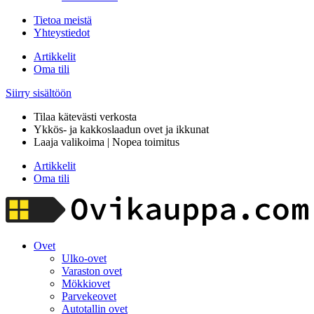
Tietoa meistä
Yhteystiedot
Artikkelit
Oma tili
Siirry sisältöön
Tilaa kätevästi verkosta
Ykkös- ja kakkoslaadun ovet ja ikkunat
Laaja valikoima | Nopea toimitus
Artikkelit
Oma tili
Ovet
Ulko-ovet
Varaston ovet
Mökkiovet
Parvekeovet
Autotallin ovet