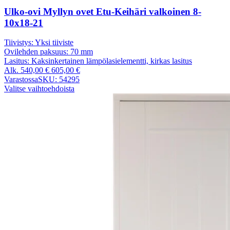
Ulko-ovi Myllyn ovet Etu-Keihäri valkoinen 8-
10x18-21
Tiivistys:
Yksi tiiviste
Ovilehden paksuus:
70 mm
Lasitus:
Kaksinkertainen lämpölasielementti, kirkas lasitus
Alk.
540,00
€
605,00
€
Varastossa
SKU: 54295
Valitse vaihtoehdoista