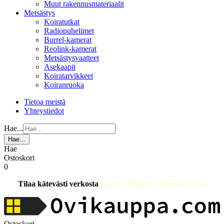
Muut rakennusmateriaalit
Metsästys
Koiratutkat
Radiopuhelimet
Burrel-kamerat
Reolink-kamerat
Metsästysvaatteet
Asekaapit
Koiratarvikkeet
Koiranruoka
Tietoa meistä
Yhteystiedot
Hae...
Hae...
Hae
Ostoskori
0
Tilaa kätevästi verkosta
Laaja valikoima | Nopea toimitus
Ostoskori