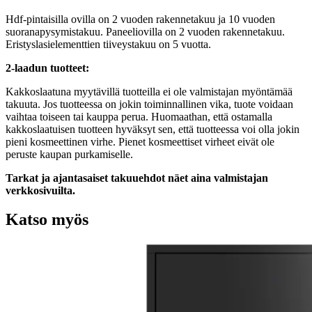
Hdf-pintaisilla ovilla on 2 vuoden rakennetakuu ja 10 vuoden
suoranapysymistakuu. Paneeliovilla on 2 vuoden rakennetakuu.
Eristyslasielementtien tiiveystakuu on 5 vuotta.
2-laadun tuotteet:
Kakkoslaatuna myytävillä tuotteilla ei ole valmistajan myöntämää
takuuta. Jos tuotteessa on jokin toiminnallinen vika, tuote voidaan
vaihtaa toiseen tai kauppa perua. Huomaathan, että ostamalla
kakkoslaatuisen tuotteen hyväksyt sen, että tuotteessa voi olla jokin
pieni kosmeettinen virhe. Pienet kosmeettiset virheet eivät ole
peruste kaupan purkamiselle.
Tarkat ja ajantasaiset takuuehdot näet aina valmistajan
verkkosivuilta.
Katso myös