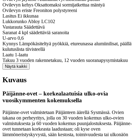
Ovilevyn kehys
Oksattomaksi sormijatkettua mäntyä
Ovilevyn eriste
Freoniton polystyreeni
Lasitus
Ei ikkunaa
Lukkorunko
Abloy LC102
Vastarauta
Säädettävä
Saranat
4 kpl säädettäviä saranoita
U-arvo
0,6
Kynnys
Lämpökäsiteltyä pyökkiä, etureunassa alumiinilisat, päällä
kulutuslista tiivisteellä
Laatu
1-laatu
Takuu
3 vuoden rakennetakuu, 12 vuoden suoranapysymistakuu
Näytä kaikki
Kuvaus
Päijänne-ovet – korkealaatuisia ulko-ovia
vuosikymmenten kokemuksella
Päijänne-ovet valmistetaan Päijänteen äärellä Sysmässä. Ovien
takana on perheyritys, jolla on 30 vuoden kokemus ulko-ovien
valmistuksesta ja 60 vuoden kokemus puunjalostuksesta. Päijänne-
ovet tunnetaan korkeasta laadustaan; oli kyse oven
lämmöneristyskyvystä, sään kestosta, toimivuudesta tai ulkonäön