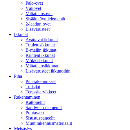
Palo-ovet
Väliovet
Mittatilausovet
Sisäänkäyntielementit
2-laadun ovet
Lisävarusteet
Ikkunat
Avattavat ikkunat
Tuuletusikkunat
B-mallin ikkunat
Kiinteät ikkunat
Mökki-ikkunat
Mittatilausikkunat
Lisävarusteet ikkunoihin
Piha
Piharakennukset
Tulisijat
Terassitarvikkeet
Rakentaminen
Kattopellit
Sandwich-elementit
Puutavara
Sisustuspaneelit
Muut rakennusmateriaalit
Metsästys