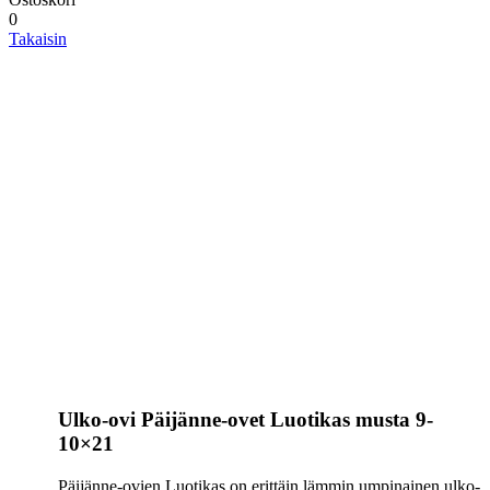
0
Takaisin
Ulko-ovi Päijänne-ovet Luotikas musta 9-
10×21
Päijänne-ovien Luotikas on erittäin lämmin umpinainen ulko-