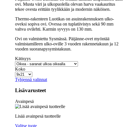
ovi. Musta väri ja ulkopuolella olevan harva vaakauritus
tekee ovesta erittäin tyylikkään ja modernin näköisen.
Thermo-rakenteen Luotikas on asuinrakennuksen ulko-
oveksi sopiva ovi. Ovessa on tuplatiivistys sekä 90 mm
vahva ovilehti. Karmin syvyys on 130 mm.
Ovi on valmistettu Sysmässä. Päijänne-ovet myöntää
valmistamilleen ulko-oville 3 vuoden rakennetakuun ja 12
vuoden suoranapysymistakuun.
Kätisyys
Koko
Tyhjennä valinnat
Lisävarusteet
Avainpesä
Lisää avainpesä tuotteelle
Valitse tuote