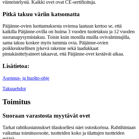
viimeistelystä. Kaikki ovet ovat CE-sertifioituja.
Pitkä takuu väriin katsomatta
Päijänne-ovien luottamuksesta oviensa laatuun kertoo se, että
kaikilla Päijänne-ovilla on huima 3 vuoden tuotetakuu ja 12 vuoden
suoranapysymistakuu. Toisin kuin monilla muilla ovivalmistajilla,
sama takuu koskee myös tummia ovia. Päijänne-ovien
poikkeuksellisen jykevä rakenne sekä laadukkaat
pintakäsittelyaineet takaavat, että Päijänne-ovet kestävät aikaa.
Lisätietoa:
Asennus- ja huolto-ohje
Takuuehdot
Toimitus
Suoraan varastosta myytävät ovet
Tarkat rahtikustannukset tilauksellesi näet ostoskorissa. Rahtihintaan
vaikuttaa toimitusosoite, tuotteiden koko ja tilattujen tuotteiden
määrä.