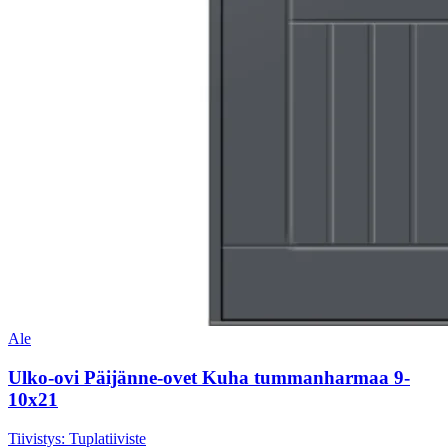
Ale
Ulko-ovi Päijänne-ovet Kuha tummanharmaa 9-
10x21
Tiivistys:
Tuplatiiviste