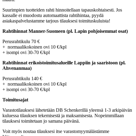
Suurimpien tuotteiden rahti hinnoitellaan tapauskohtaisesti. Jos
kassalle ei muodostu automaattista rahtihintaa, pyydä
asiakaspalvelustamme tarjous tilauksesi toimituskuluista!
Rahtihinnat Manner-Suomeen (pl. Lapin pohjoisemmat osat)
Perusrahtikulu 70 €
+ normaalikokoinen ovi 10 €/kpl
+ isompi ovi 30-70 €/kpl
Rahtihinnat erikoistoimitusalueille Lappiin ja saaristoon (pl.
Ahvenanmaa)
Perusrahtikulu 140 €
+ normaalikokoinen ovi 10 €/kpl
+ isompi ovi 30-70 €/kpl
Toimitusajat
Varastotilauksesi lähetetään DB Schenkerillä yleensä 1-3 arkipäivän
kuluessa tilauksen tekemisestä ja maksamisesta. Nopeimmillaan
tilauksesi toimitetaan jo samana päivänä.
Voit myös noutaa tilauksesi itse varastomyymälästämme