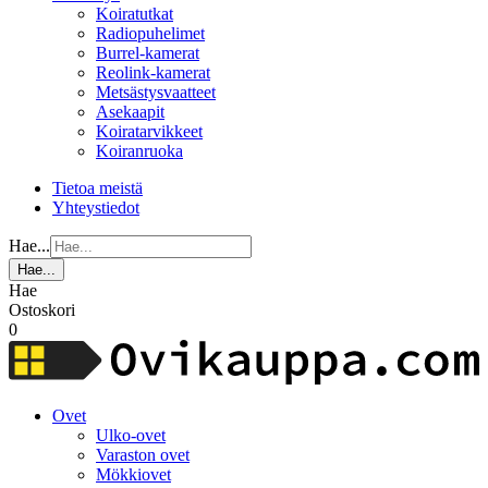
Koiratutkat
Radiopuhelimet
Burrel-kamerat
Reolink-kamerat
Metsästysvaatteet
Asekaapit
Koiratarvikkeet
Koiranruoka
Tietoa meistä
Yhteystiedot
Hae...
Hae...
Hae
Ostoskori
0
Ovet
Ulko-ovet
Varaston ovet
Mökkiovet