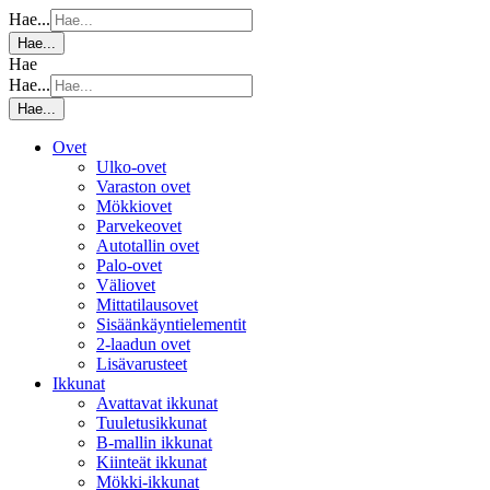
Hae...
Hae...
Hae
Hae...
Hae...
Ovet
Ulko-ovet
Varaston ovet
Mökkiovet
Parvekeovet
Autotallin ovet
Palo-ovet
Väliovet
Mittatilausovet
Sisäänkäyntielementit
2-laadun ovet
Lisävarusteet
Ikkunat
Avattavat ikkunat
Tuuletusikkunat
B-mallin ikkunat
Kiinteät ikkunat
Mökki-ikkunat