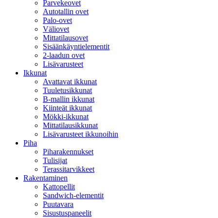
Parvekeovet
Autotallin ovet
Palo-ovet
Väliovet
Mittatilausovet
Sisäänkäyntielementit
2-laadun ovet
Lisävarusteet
Ikkunat
Avattavat ikkunat
Tuuletusikkunat
B-mallin ikkunat
Kiinteät ikkunat
Mökki-ikkunat
Mittatilausikkunat
Lisävarusteet ikkunoihin
Piha
Piharakennukset
Tulisijat
Terassitarvikkeet
Rakentaminen
Kattopellit
Sandwich-elementit
Puutavara
Sisustuspaneelit