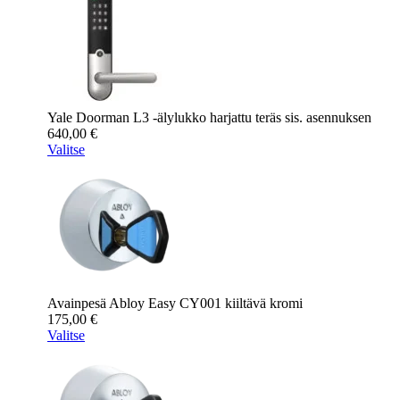
Yale Doorman L3 -älylukko harjattu teräs sis. asennuksen
640,00
€
Valitse
Avainpesä Abloy Easy CY001 kiiltävä kromi
175,00
€
Valitse