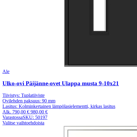
Ale
Ulko-ovi Päijänne-ovet Ulappa musta 9-10x21
Tiivistys:
Tuplatiiviste
Ovilehden paksuus:
90 mm
Lasitus:
Kolminkertainen lämpölasielementti, kirkas lasitus
Alk.
790,00
€
980,00
€
Varastossa
SKU: 50197
Valitse vaihtoehdoista