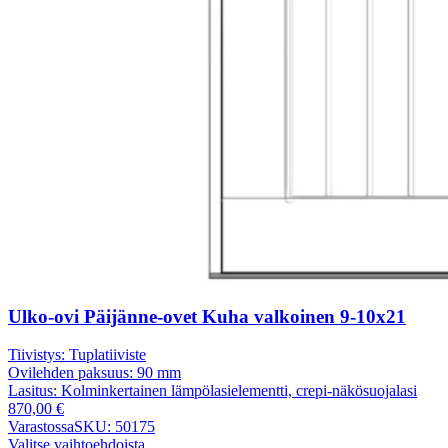
Ulko-ovi Päijänne-ovet Kuha valkoinen 9-10x21
Tiivistys:
Tuplatiiviste
Ovilehden paksuus:
90 mm
Lasitus:
Kolminkertainen lämpölasielementti, crepi-näkösuojalasi
870,00
€
Varastossa
SKU: 50175
Valitse vaihtoehdoista