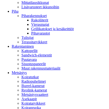
Mittatilausikkunat
Lisävarusteet ikkunoihin
Piha
Piharakennukset
Rakoliiterit
Vierasmajat
Grillikatokset ja kesäkeittiöt
Pihavarastot
Tulisijat
Terassitarvikkeet
Rakentaminen
Kattopellit
Sandwich-elementit
Puutavara
Sisustuspaneelit
Muut rakennusmateriaalit
Metsästys
Koiratutkat
Radiopuhelimet
Burrel-kamerat
Reolink-kamerat
Metsästysvaatteet
Asekaapit
Koiratarvikkeet
Koiranruoka