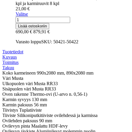
kpl ja karmiruuvit 8 kpl
21,00
€
Valitse
Ulko-
ovi
Lisää ostoskoriin
Päijänne-
690,00
€
879,91
€
ovet
Luotikas
Varasto loppu
SKU: 50421-50422
musta
9-
Tuotetiedot
10x21
Kuvaus
määrä
Toimitus
Takuu
Koko karmeineen
990x2080 mm, 890x2080 mm
Väri
Musta
Ulkopuolen väri
Musta RR33
Sisäpuolen väri
Musta RR33
Oven rakenne
Thermo-ovi (U-arvo n. 0,56-1)
Karmin syvyys
130 mm
Karmin paksuus
56 mm
Tiivistys
Tuplatiiviste
Tiiviste
Silikoniputkitiiviste ovilehdessä ja karmissa
Ovilehden paksuus
90 mm
Ovilevyn pinta
Maalattu HDF-levy
Ovilevyn jäykiste
Alumiinilevyt molemmin puolin